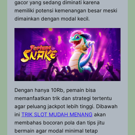
gacor yang sedang diminati karena
memiliki potensi kemenangan besar meski
dimainkan dengan modal kecil.
Dengan hanya 10Rb, pemain bisa
memanfaatkan trik dan strategi tertentu
agar peluang jackpot lebih tinggi. Dibawah
ini
TRIK SLOT MUDAH MENANG
akan
membahas bocoran pola dan tips jitu
bermain agar modal minimal tetap