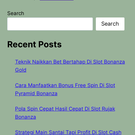
Search
Search
Recent Posts
Teknik Naikkan Bet Bertahap Di Slot Bonanza
Gold
Cara Manfaatkan Bonus Free Spin Di Slot
Pyramid Bonanza
Pola Spin Cepat Hasil Cepat Di Slot Rujak
Bonanza
Strategi Main Santai Tapi Profit Di Slot Cash