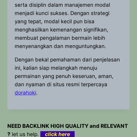
serta disiplin dalam manajemen modal
menjadi kunci sukses. Dengan strategi
yang tepat, modal kecil pun bisa
menghasilkan kemenangan signifikan,
membuat pengalaman bermain lebih
menyenangkan dan menguntungkan.
Dengan bekal pemahaman dari penjelasan
ini, kalian siap melangkah menuju
permainan yang penuh keseruan, aman,
dan nyaman di situs resmi terpercaya
dorahoki
.
NEED BACKLINK HIGH QUALITY and RELEVANT
?
let us help.
click here