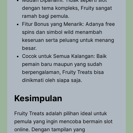
Mudah Dipahami: Tidak seperti slot
dengan tema kompleks, Fruity sangat
ramah bagi pemula.
Fitur Bonus yang Menarik: Adanya free
spins dan simbol wild menambah
keseruan serta peluang untuk menang
besar.
Cocok untuk Semua Kalangan: Baik
pemain baru maupun yang sudah
berpengalaman, Fruity Treats bisa
dinikmati oleh siapa saja.
Kesimpulan
Fruity Treats adalah pilihan ideal untuk
pemula yang ingin mencoba bermain slot
online. Dengan tampilan yang