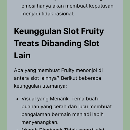
emosi hanya akan membuat keputusan
menjadi tidak rasional.
Keunggulan Slot Fruity
Treats Dibanding Slot
Lain
Apa yang membuat Fruity menonjol di
antara slot lainnya? Berikut beberapa
keunggulan utamanya:
Visual yang Menarik: Tema buah-
buahan yang cerah dan lucu membuat
pengalaman bermain menjadi lebih
menyenangkan.