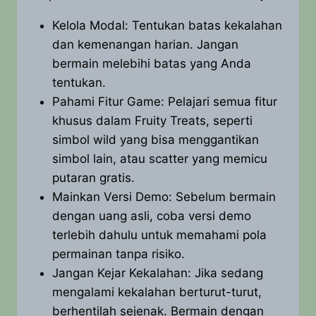
Kelola Modal: Tentukan batas kekalahan
dan kemenangan harian. Jangan
bermain melebihi batas yang Anda
tentukan.
Pahami Fitur Game: Pelajari semua fitur
khusus dalam Fruity Treats, seperti
simbol wild yang bisa menggantikan
simbol lain, atau scatter yang memicu
putaran gratis.
Mainkan Versi Demo: Sebelum bermain
dengan uang asli, coba versi demo
terlebih dahulu untuk memahami pola
permainan tanpa risiko.
Jangan Kejar Kekalahan: Jika sedang
mengalami kekalahan berturut-turut,
berhentilah sejenak. Bermain dengan