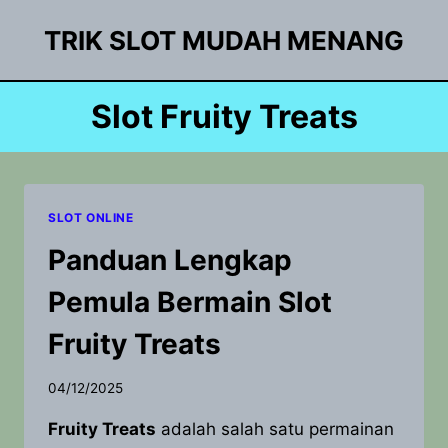
Skip
TRIK SLOT MUDAH MENANG
to
content
Slot Fruity Treats
SLOT ONLINE
Panduan Lengkap
Pemula Bermain Slot
Fruity Treats
04/12/2025
Fruity Treats
adalah salah satu permainan