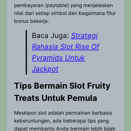
pembayaran (paytable) yang menjelaskan
nilai dari setiap simbol dan bagaimana fitur
bonus bekerja.
Baca Juga:
Strategi
Rahasia Slot Rise Of
Pyramids Untuk
Jackpot
Tips Bermain Slot Fruity
Treats Untuk Pemula
Meskipun slot adalah permainan berbasis
keberuntungan, ada beberapa tips yang
dapat membantu Anda bermain lebih bijak: