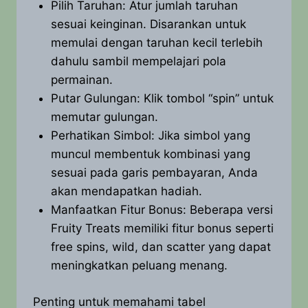
Pilih Taruhan: Atur jumlah taruhan
sesuai keinginan. Disarankan untuk
memulai dengan taruhan kecil terlebih
dahulu sambil mempelajari pola
permainan.
Putar Gulungan: Klik tombol “spin” untuk
memutar gulungan.
Perhatikan Simbol: Jika simbol yang
muncul membentuk kombinasi yang
sesuai pada garis pembayaran, Anda
akan mendapatkan hadiah.
Manfaatkan Fitur Bonus: Beberapa versi
Fruity Treats memiliki fitur bonus seperti
free spins, wild, dan scatter yang dapat
meningkatkan peluang menang.
Penting untuk memahami tabel