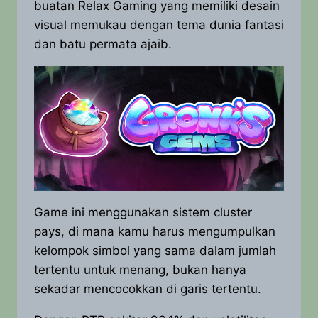
buatan Relax Gaming yang memiliki desain
visual memukau dengan tema dunia fantasi
dan batu permata ajaib.
Game ini menggunakan sistem cluster
pays, di mana kamu harus mengumpulkan
kelompok simbol yang sama dalam jumlah
tertentu untuk menang, bukan hanya
sekadar mencocokkan di garis tertentu.