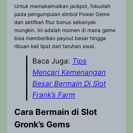
Untuk memaksimalkan jackpot, fokuslah
pada pengumpulan simbol Power Gems
dan aktifkan fitur bonus sebanyak
mungkin. Ini adalah momen di mana game
bisa memberikan payout besar hingga
ribuan kali lipat dari taruhan awal.
Baca Juga:
Tips
Mencari Kemenangan
Besar Bermain Di Slot
Frank’s Farm
Cara Bermain di Slot
Gronk’s Gems