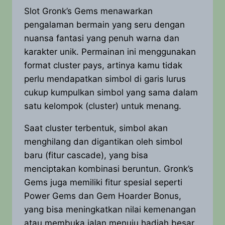
Slot Gronk’s Gems menawarkan
pengalaman bermain yang seru dengan
nuansa fantasi yang penuh warna dan
karakter unik. Permainan ini menggunakan
format cluster pays, artinya kamu tidak
perlu mendapatkan simbol di garis lurus
cukup kumpulkan simbol yang sama dalam
satu kelompok (cluster) untuk menang.
Saat cluster terbentuk, simbol akan
menghilang dan digantikan oleh simbol
baru (fitur cascade), yang bisa
menciptakan kombinasi beruntun. Gronk’s
Gems juga memiliki fitur spesial seperti
Power Gems dan Gem Hoarder Bonus,
yang bisa meningkatkan nilai kemenangan
atau membuka jalan menuju hadiah besar.