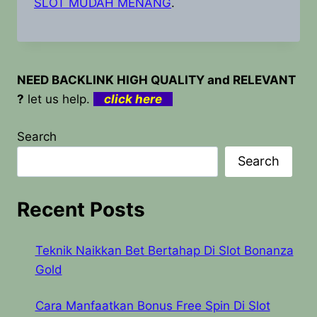
SLOT MUDAH MENANG
.
NEED BACKLINK HIGH QUALITY and RELEVANT
?
let us help.
click here
Search
Search
Recent Posts
Teknik Naikkan Bet Bertahap Di Slot Bonanza
Gold
Cara Manfaatkan Bonus Free Spin Di Slot