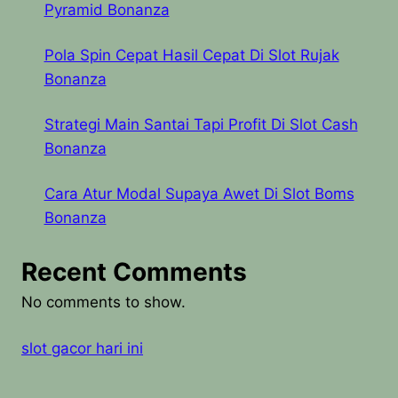
Pyramid Bonanza
Pola Spin Cepat Hasil Cepat Di Slot Rujak
Bonanza
Strategi Main Santai Tapi Profit Di Slot Cash
Bonanza
Cara Atur Modal Supaya Awet Di Slot Boms
Bonanza
Recent Comments
No comments to show.
slot gacor hari ini