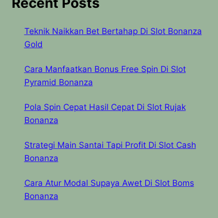
Recent Posts
Teknik Naikkan Bet Bertahap Di Slot Bonanza
Gold
Cara Manfaatkan Bonus Free Spin Di Slot
Pyramid Bonanza
Pola Spin Cepat Hasil Cepat Di Slot Rujak
Bonanza
Strategi Main Santai Tapi Profit Di Slot Cash
Bonanza
Cara Atur Modal Supaya Awet Di Slot Boms
Bonanza