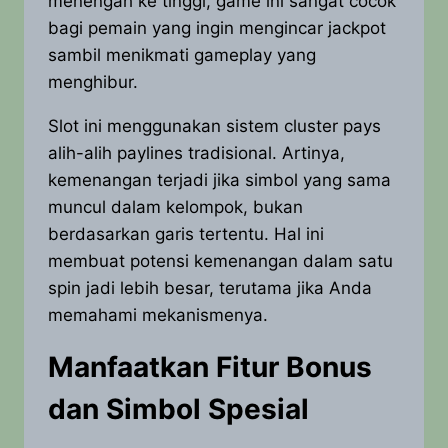
menengah ke tinggi, game ini sangat cocok
bagi pemain yang ingin mengincar jackpot
sambil menikmati gameplay yang
menghibur.
Slot ini menggunakan sistem cluster pays
alih-alih paylines tradisional. Artinya,
kemenangan terjadi jika simbol yang sama
muncul dalam kelompok, bukan
berdasarkan garis tertentu. Hal ini
membuat potensi kemenangan dalam satu
spin jadi lebih besar, terutama jika Anda
memahami mekanismenya.
Manfaatkan Fitur Bonus
dan Simbol Spesial