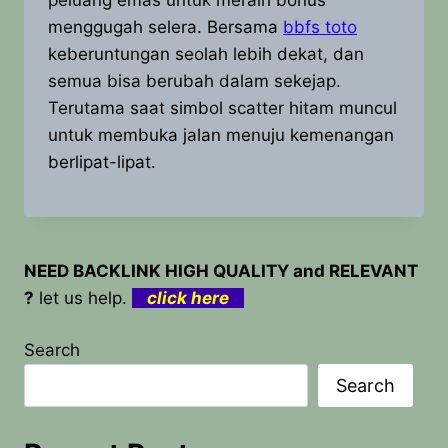
menggugah selera. Bersama
bbfs toto
keberuntungan seolah lebih dekat, dan
semua bisa berubah dalam sekejap.
Terutama saat simbol scatter hitam muncul
untuk membuka jalan menuju kemenangan
berlipat-lipat.
NEED BACKLINK HIGH QUALITY and RELEVANT
?
let us help.
click here
Search
Search