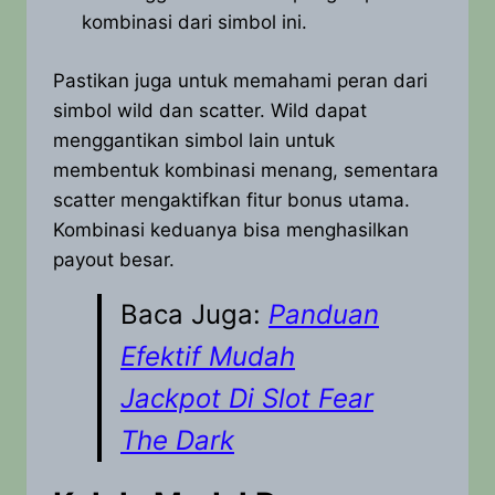
kombinasi dari simbol ini.
Pastikan juga untuk memahami peran dari
simbol wild dan scatter. Wild dapat
menggantikan simbol lain untuk
membentuk kombinasi menang, sementara
scatter mengaktifkan fitur bonus utama.
Kombinasi keduanya bisa menghasilkan
payout besar.
Baca Juga:
Panduan
Efektif Mudah
Jackpot Di Slot Fear
The Dark