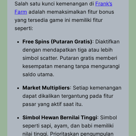
Salah satu kunci kemenangan di
Frank’s
Farm
adalah memaksimalkan fitur bonus
yang tersedia game ini memiliki fitur
seperti:
Free Spins (Putaran Gratis)
: Diaktifkan
dengan mendapatkan tiga atau lebih
simbol scatter. Putaran gratis memberi
kesempatan menang tanpa mengurangi
saldo utama.
Market Multipliers
: Setiap kemenangan
dapat dikalikan tergantung pada fitur
pasar yang aktif saat itu.
Simbol Hewan Bernilai Tinggi
: Simbol
seperti sapi, ayam, dan babi memiliki
nilai tinggi. Prioritaskan pengumpulan