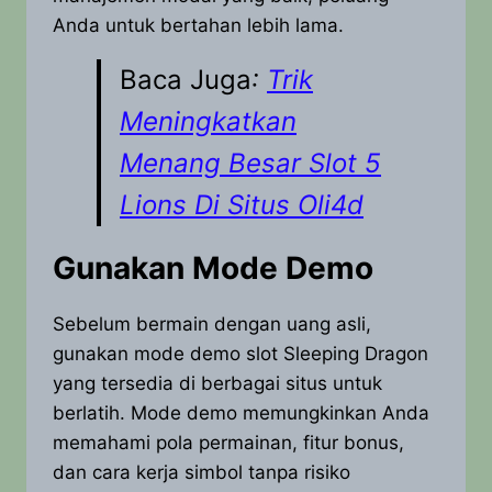
Anda untuk bertahan lebih lama.
Baca Juga
:
Trik
Meningkatkan
Menang Besar Slot 5
Lions Di Situs Oli4d
Gunakan Mode Demo
Sebelum bermain dengan uang asli,
gunakan mode demo slot Sleeping Dragon
yang tersedia di berbagai situs untuk
berlatih. Mode demo memungkinkan Anda
memahami pola permainan, fitur bonus,
dan cara kerja simbol tanpa risiko