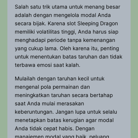
Salah satu trik utama untuk menang besar
adalah dengan mengelola modal Anda
secara bijak. Karena slot Sleeping Dragon
memiliki volatilitas tinggi, Anda harus siap
menghadapi periode tanpa kemenangan
yang cukup lama. Oleh karena itu, penting
untuk menentukan batas taruhan dan tidak
terbawa emosi saat kalah.
Mulailah dengan taruhan kecil untuk
mengenal pola permainan dan
meningkatkan taruhan secara bertahap
saat Anda mulai merasakan
keberuntungan. Jangan lupa untuk selalu
menetapkan batas kerugian agar modal
Anda tidak cepat habis. Dengan
manajemen modal yang baik, peluang