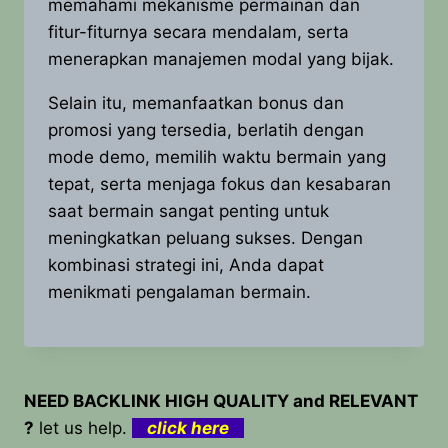
memahami mekanisme permainan dan
fitur-fiturnya secara mendalam, serta
menerapkan manajemen modal yang bijak.
Selain itu, memanfaatkan bonus dan
promosi yang tersedia, berlatih dengan
mode demo, memilih waktu bermain yang
tepat, serta menjaga fokus dan kesabaran
saat bermain sangat penting untuk
meningkatkan peluang sukses. Dengan
kombinasi strategi ini, Anda dapat
menikmati pengalaman bermain.
NEED BACKLINK HIGH QUALITY and RELEVANT
?
let us help.
click here