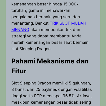
kemenangan besar hingga 15.000x
taruhan, game ini menawarkan
pengalaman bermain yang seru dan
menantang. Berikut
TRIK SLOT MUDAH
MENANG
akan memberikan trik dan
strategi yang dapat membantu Anda
meraih kemenangan besar saat bermain
slot Sleeping Dragon.
Pahami Mekanisme dan
Fitur
Slot Sleeping Dragon memiliki 5 gulungan,
3 baris, dan 25 paylines dengan volatilitas
tinggi serta RTP mencapai 96,5%. Artinya,
meskipun kemenangan besar tidak sering