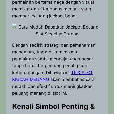
permainan bertema naga dengan visual
memikat dan fitur bonus menarik yang
memberi peluang jackpot besar.
Dengan sedikit strategi dan pemahaman
mendalam, Anda bisa menikmati
permainan sambil mengejar cuan besar
tanpa harus bergantung penuh pada
keberuntungan. Dibawah ini
TRIK SLOT
MUDAH MENANG
akan membahas cara
mudah dan efektif untuk meningkatkan
peluang menang di slot ini.
Kenali Simbol Penting &