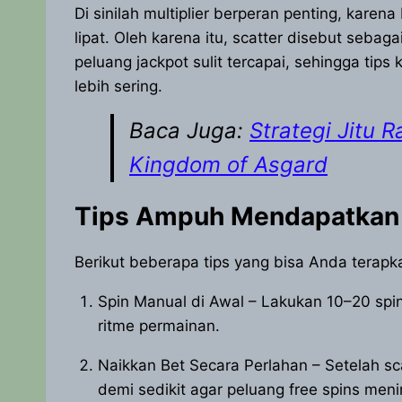
Di sinilah multiplier berperan penting, kare
lipat. Oleh karena itu, scatter disebut sebag
peluang jackpot sulit tercapai, sehingga ti
lebih sering.
Baca Juga:
Strategi Jitu 
Kingdom of Asgard
Tips Ampuh Mendapatkan 
Berikut beberapa tips yang bisa Anda terapk
Spin Manual di Awal – Lakukan 10–20 sp
ritme permainan.
Naikkan Bet Secara Perlahan – Setelah scat
demi sedikit agar peluang free spins meni