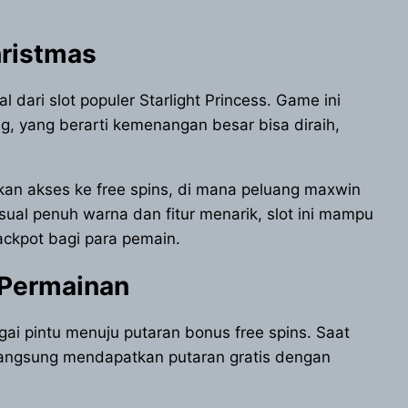
hristmas
l dari slot populer Starlight Princess. Game ini
ng, yang berarti kemenangan besar bisa diraih,
an akses ke free spins, di mana peluang maxwin
visual penuh warna dan fitur menarik, slot ini mampu
ckpot bagi para pemain.
 Permainan
agai pintu menuju putaran bonus free spins. Saat
langsung mendapatkan putaran gratis dengan