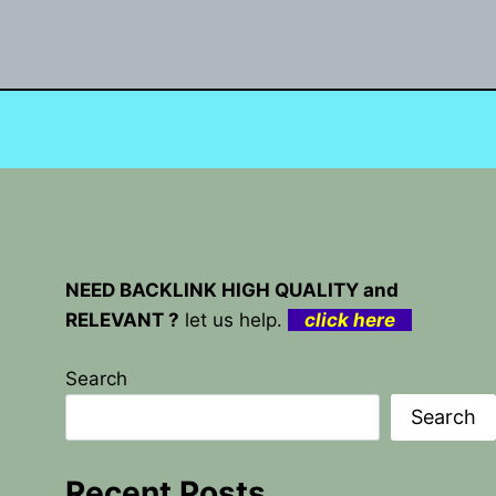
NEED BACKLINK HIGH QUALITY and
RELEVANT ?
let us help.
click here
Search
Search
Recent Posts