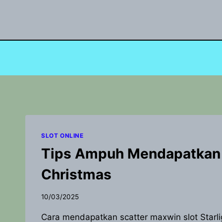
Skip
to
content
SLOT ONLINE
Tips Ampuh Mendapatkan S
Christmas
10/03/2025
Cara mendapatkan scatter maxwin slot Starli