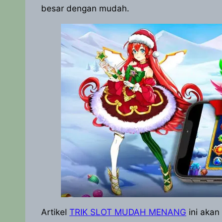
besar dengan mudah.
Artikel
TRIK SLOT MUDAH MENANG
ini akan