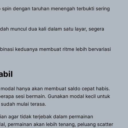
o spin dengan taruhan menengah terbukti sering
udah muncul dua kali dalam satu layar, segera
inasi keduanya membuat ritme lebih bervariasi
bil
 modal hanya akan membuat saldo cepat habis.
rapa sesi bermain. Gunakan modal kecil untuk
r sudah mulai terasa.
an agar tidak terjebak dalam permainan
al, permainan akan lebih tenang, peluang scatter