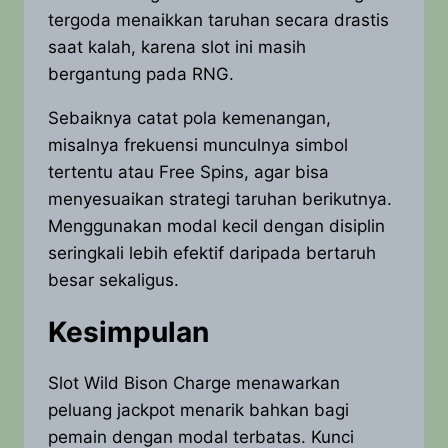
tergoda menaikkan taruhan secara drastis
saat kalah, karena slot ini masih
bergantung pada RNG.
Sebaiknya catat pola kemenangan,
misalnya frekuensi munculnya simbol
tertentu atau Free Spins, agar bisa
menyesuaikan strategi taruhan berikutnya.
Menggunakan modal kecil dengan disiplin
seringkali lebih efektif daripada bertaruh
besar sekaligus.
Kesimpulan
Slot Wild Bison Charge menawarkan
peluang jackpot menarik bahkan bagi
pemain dengan modal terbatas. Kunci