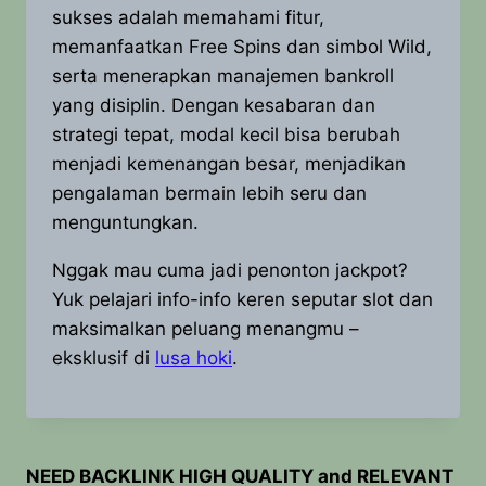
sukses adalah memahami fitur,
memanfaatkan Free Spins dan simbol Wild,
serta menerapkan manajemen bankroll
yang disiplin. Dengan kesabaran dan
strategi tepat, modal kecil bisa berubah
menjadi kemenangan besar, menjadikan
pengalaman bermain lebih seru dan
menguntungkan.
Nggak mau cuma jadi penonton jackpot?
Yuk pelajari info-info keren seputar slot dan
maksimalkan peluang menangmu –
eksklusif di
lusa hoki
.
NEED BACKLINK HIGH QUALITY and RELEVANT