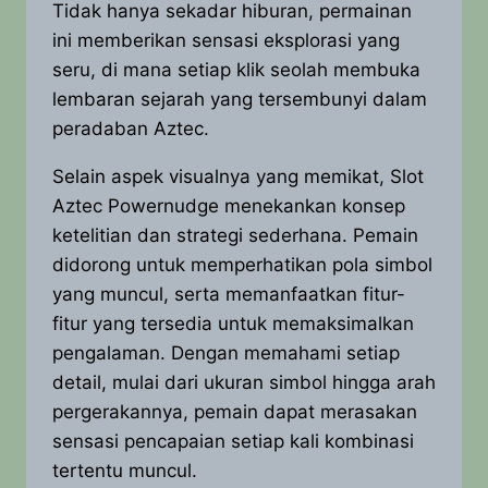
Tidak hanya sekadar hiburan, permainan
ini memberikan sensasi eksplorasi yang
seru, di mana setiap klik seolah membuka
lembaran sejarah yang tersembunyi dalam
peradaban Aztec.
Selain aspek visualnya yang memikat, Slot
Aztec Powernudge menekankan konsep
ketelitian dan strategi sederhana. Pemain
didorong untuk memperhatikan pola simbol
yang muncul, serta memanfaatkan fitur-
fitur yang tersedia untuk memaksimalkan
pengalaman. Dengan memahami setiap
detail, mulai dari ukuran simbol hingga arah
pergerakannya, pemain dapat merasakan
sensasi pencapaian setiap kali kombinasi
tertentu muncul.