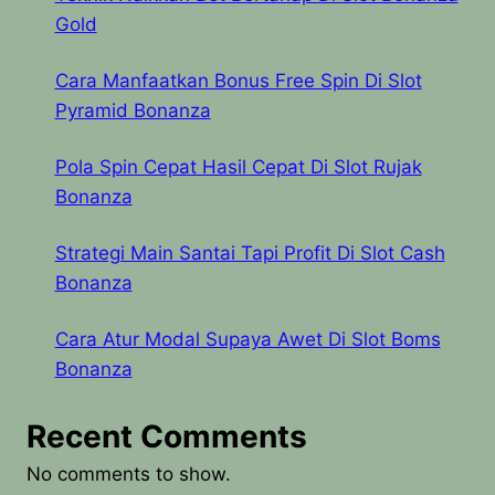
Gold
Cara Manfaatkan Bonus Free Spin Di Slot
Pyramid Bonanza
Pola Spin Cepat Hasil Cepat Di Slot Rujak
Bonanza
Strategi Main Santai Tapi Profit Di Slot Cash
Bonanza
Cara Atur Modal Supaya Awet Di Slot Boms
Bonanza
Recent Comments
No comments to show.