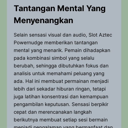
Tantangan Mental Yang
Menyenangkan
Selain sensasi visual dan audio, Slot Aztec
Powernudge memberikan tantangan
mental yang menarik. Pemain dihadapkan
pada kombinasi simbol yang selalu
berubah, sehingga dibutuhkan fokus dan
analisis untuk memahami peluang yang
ada. Hal ini membuat permainan menjadi
lebih dari sekadar hiburan ringan, tetapi
juga latihan konsentrasi dan kemampuan
pengambilan keputusan. Sensasi berpikir
cepat dan merencanakan langkah
berikutnya membuat setiap sesi bermain
menjadi pengalaman yang bermanfaat dan