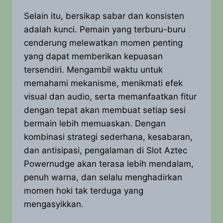
Selain itu, bersikap sabar dan konsisten
adalah kunci. Pemain yang terburu-buru
cenderung melewatkan momen penting
yang dapat memberikan kepuasan
tersendiri. Mengambil waktu untuk
memahami mekanisme, menikmati efek
visual dan audio, serta memanfaatkan fitur
dengan tepat akan membuat setiap sesi
bermain lebih memuaskan. Dengan
kombinasi strategi sederhana, kesabaran,
dan antisipasi, pengalaman di Slot Aztec
Powernudge akan terasa lebih mendalam,
penuh warna, dan selalu menghadirkan
momen hoki tak terduga yang
mengasyikkan.