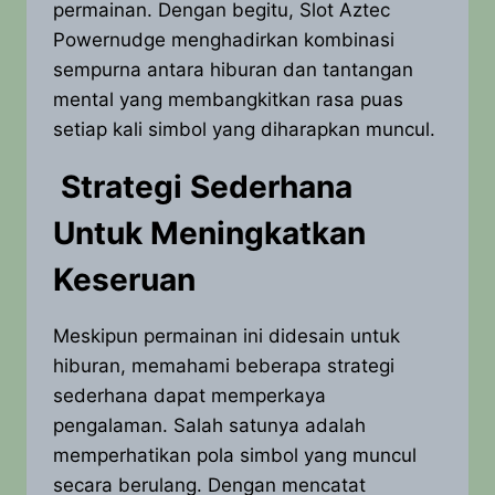
permainan. Dengan begitu, Slot Aztec
Powernudge menghadirkan kombinasi
sempurna antara hiburan dan tantangan
mental yang membangkitkan rasa puas
setiap kali simbol yang diharapkan muncul.
Strategi Sederhana
Untuk Meningkatkan
Keseruan
Meskipun permainan ini didesain untuk
hiburan, memahami beberapa strategi
sederhana dapat memperkaya
pengalaman. Salah satunya adalah
memperhatikan pola simbol yang muncul
secara berulang. Dengan mencatat