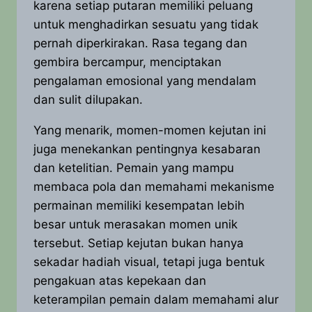
karena setiap putaran memiliki peluang
untuk menghadirkan sesuatu yang tidak
pernah diperkirakan. Rasa tegang dan
gembira bercampur, menciptakan
pengalaman emosional yang mendalam
dan sulit dilupakan.
Yang menarik, momen-momen kejutan ini
juga menekankan pentingnya kesabaran
dan ketelitian. Pemain yang mampu
membaca pola dan memahami mekanisme
permainan memiliki kesempatan lebih
besar untuk merasakan momen unik
tersebut. Setiap kejutan bukan hanya
sekadar hadiah visual, tetapi juga bentuk
pengakuan atas kepekaan dan
keterampilan pemain dalam memahami alur