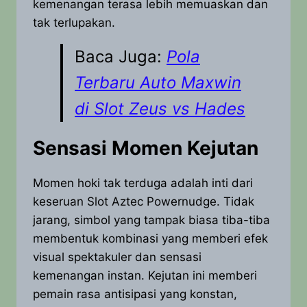
kemenangan terasa lebih memuaskan dan
tak terlupakan.
Baca Juga:
Pola
Terbaru Auto Maxwin
di Slot Zeus vs Hades
Sensasi Momen Kejutan
Momen hoki tak terduga adalah inti dari
keseruan Slot Aztec Powernudge. Tidak
jarang, simbol yang tampak biasa tiba-tiba
membentuk kombinasi yang memberi efek
visual spektakuler dan sensasi
kemenangan instan. Kejutan ini memberi
pemain rasa antisipasi yang konstan,