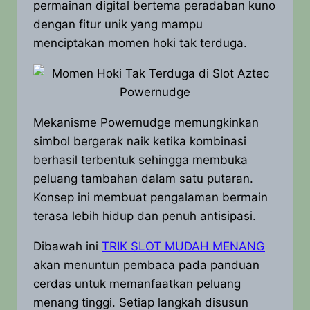
permainan digital bertema peradaban kuno
dengan fitur unik yang mampu
menciptakan momen hoki tak terduga.
Mekanisme Powernudge memungkinkan
simbol bergerak naik ketika kombinasi
berhasil terbentuk sehingga membuka
peluang tambahan dalam satu putaran.
Konsep ini membuat pengalaman bermain
terasa lebih hidup dan penuh antisipasi.
Dibawah ini
TRIK SLOT MUDAH MENANG
akan menuntun pembaca pada panduan
cerdas untuk memanfaatkan peluang
menang tinggi. Setiap langkah disusun