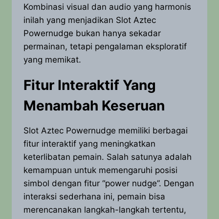
Kombinasi visual dan audio yang harmonis
inilah yang menjadikan Slot Aztec
Powernudge bukan hanya sekadar
permainan, tetapi pengalaman eksploratif
yang memikat.
Fitur Interaktif Yang
Menambah Keseruan
Slot Aztec Powernudge memiliki berbagai
fitur interaktif yang meningkatkan
keterlibatan pemain. Salah satunya adalah
kemampuan untuk memengaruhi posisi
simbol dengan fitur “power nudge”. Dengan
interaksi sederhana ini, pemain bisa
merencanakan langkah-langkah tertentu,