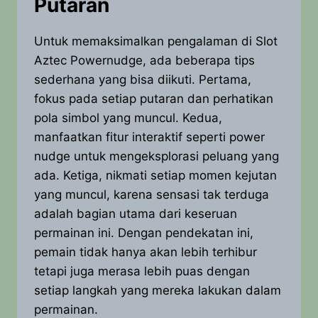
Putaran
Untuk memaksimalkan pengalaman di Slot
Aztec Powernudge, ada beberapa tips
sederhana yang bisa diikuti. Pertama,
fokus pada setiap putaran dan perhatikan
pola simbol yang muncul. Kedua,
manfaatkan fitur interaktif seperti power
nudge untuk mengeksplorasi peluang yang
ada. Ketiga, nikmati setiap momen kejutan
yang muncul, karena sensasi tak terduga
adalah bagian utama dari keseruan
permainan ini. Dengan pendekatan ini,
pemain tidak hanya akan lebih terhibur
tetapi juga merasa lebih puas dengan
setiap langkah yang mereka lakukan dalam
permainan.