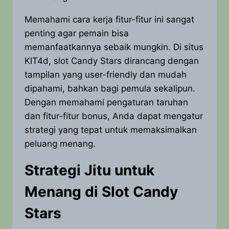
Memahami cara kerja fitur-fitur ini sangat
penting agar pemain bisa
memanfaatkannya sebaik mungkin. Di situs
KIT4d, slot Candy Stars dirancang dengan
tampilan yang user-friendly dan mudah
dipahami, bahkan bagi pemula sekalipun.
Dengan memahami pengaturan taruhan
dan fitur-fitur bonus, Anda dapat mengatur
strategi yang tepat untuk memaksimalkan
peluang menang.
Strategi Jitu untuk
Menang di Slot Candy
Stars