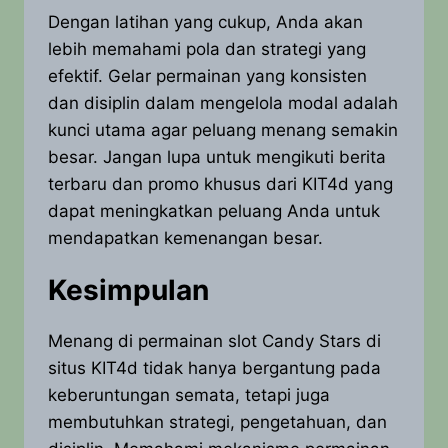
Dengan latihan yang cukup, Anda akan
lebih memahami pola dan strategi yang
efektif. Gelar permainan yang konsisten
dan disiplin dalam mengelola modal adalah
kunci utama agar peluang menang semakin
besar. Jangan lupa untuk mengikuti berita
terbaru dan promo khusus dari KIT4d yang
dapat meningkatkan peluang Anda untuk
mendapatkan kemenangan besar.
Kesimpulan
Menang di permainan slot Candy Stars di
situs KIT4d tidak hanya bergantung pada
keberuntungan semata, tetapi juga
membutuhkan strategi, pengetahuan, dan