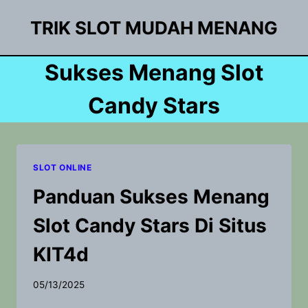
Skip
TRIK SLOT MUDAH MENANG
to
content
Sukses Menang Slot
Candy Stars
SLOT ONLINE
Panduan Sukses Menang
Slot Candy Stars Di Situs
KIT4d
05/13/2025