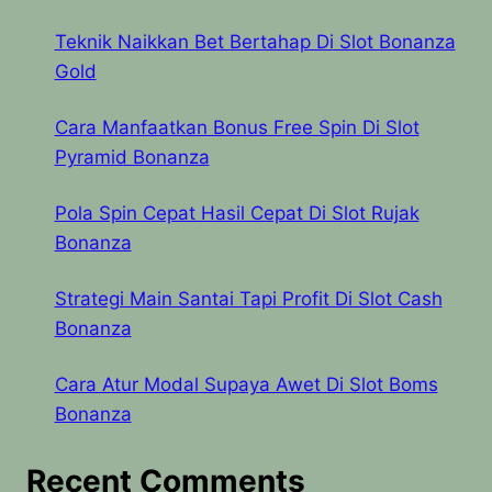
Teknik Naikkan Bet Bertahap Di Slot Bonanza
Gold
Cara Manfaatkan Bonus Free Spin Di Slot
Pyramid Bonanza
Pola Spin Cepat Hasil Cepat Di Slot Rujak
Bonanza
Strategi Main Santai Tapi Profit Di Slot Cash
Bonanza
Cara Atur Modal Supaya Awet Di Slot Boms
Bonanza
Recent Comments