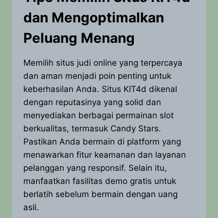
dan Mengoptimalkan
Peluang Menang
Memilih situs judi online yang terpercaya
dan aman menjadi poin penting untuk
keberhasilan Anda. Situs KIT4d dikenal
dengan reputasinya yang solid dan
menyediakan berbagai permainan slot
berkualitas, termasuk Candy Stars.
Pastikan Anda bermain di platform yang
menawarkan fitur keamanan dan layanan
pelanggan yang responsif. Selain itu,
manfaatkan fasilitas demo gratis untuk
berlatih sebelum bermain dengan uang
asli.