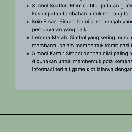
Simbol Scatter: Memicu fitur putaran gra
kesempatan tambahan untuk menang tanp
Koin Emas: Simbol bernilai menengah ya
pembayaran yang baik.
Lentera Merah: Simbol yang sering muncul
membantu dalam membentuk kombinasi 
Simbol Kartu: Simbol dengan nilai paling 
digunakan untuk membentuk pola kemena
informasi terkait game slot lainnya deng