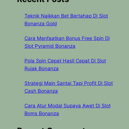
Teknik Naikkan Bet Bertahap Di Slot
Bonanza Gold
Cara Manfaatkan Bonus Free Spin Di
Slot Pyramid Bonanza
Pola Spin Cepat Hasil Cepat Di Slot
Rujak Bonanza
Strategi Main Santai Tapi Profit Di Slot
Cash Bonanza
Cara Atur Modal Supaya Awet Di Slot
Boms Bonanza