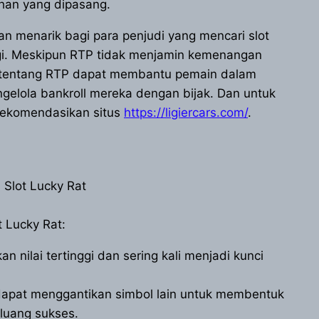
uhan yang dipasang.
an menarik bagi para penjudi yang mencari slot
gi. Meskipun RTP tidak menjamin kemenangan
 tentang RTP dapat membantu pemain dalam
elola bankroll mereka dengan bijak. Dan untuk
erekomendasikan situs
https://ligiercars.com/
.
 Lucky Rat:
nilai tertinggi dan sering kali menjadi kunci
 dapat menggantikan simbol lain untuk membentuk
luang sukses.