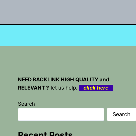
NEED BACKLINK HIGH QUALITY and
RELEVANT ?
let us help.
click here
Search
Search
Recent Posts