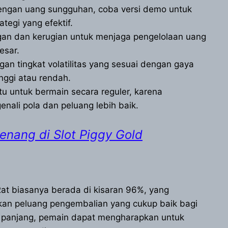
engan uang sungguhan, coba versi demo untuk
egi yang efektif.
gan dan kerugian untuk menjaga pengelolaan uang
esar.
ngan tingkat volatilitas yang sesuai dengan gaya
nggi atau rendah.
u untuk bermain secara reguler, karena
li pola dan peluang lebih baik.
nang di Slot Piggy Gold
 Rat biasanya berada di kisaran 96%, yang
an peluang pengembalian yang cukup baik bagi
a panjang, pemain dapat mengharapkan untuk