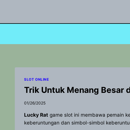
Skip
to
content
SLOT ONLINE
Trik Untuk Menang Besar d
01/26/2025
Lucky Rat
game slot ini membawa pemain ke
keberuntungan dan simbol-simbol keberuntun