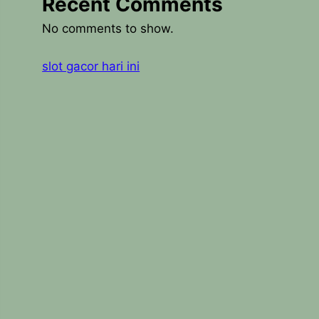
Recent Comments
No comments to show.
slot gacor hari ini