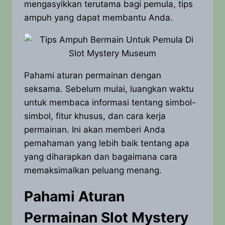
mengasyikkan terutama bagi pemula, tips
ampuh yang dapat membantu Anda.
Pahami aturan permainan dengan
seksama. Sebelum mulai, luangkan waktu
untuk membaca informasi tentang simbol-
simbol, fitur khusus, dan cara kerja
permainan. Ini akan memberi Anda
pemahaman yang lebih baik tentang apa
yang diharapkan dan bagaimana cara
memaksimalkan peluang menang.
Pahami Aturan
Permainan Slot Mystery