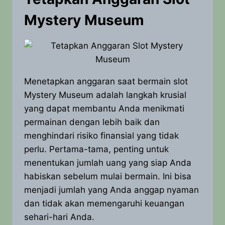
Mystery Museum
Menetapkan anggaran saat bermain slot
Mystery Museum adalah langkah krusial
yang dapat membantu Anda menikmati
permainan dengan lebih baik dan
menghindari risiko finansial yang tidak
perlu. Pertama-tama, penting untuk
menentukan jumlah uang yang siap Anda
habiskan sebelum mulai bermain. Ini bisa
menjadi jumlah yang Anda anggap nyaman
dan tidak akan memengaruhi keuangan
sehari-hari Anda.