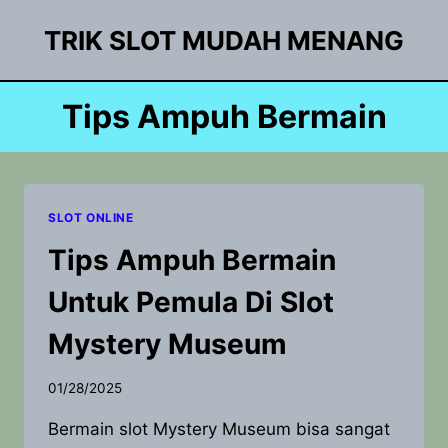
Skip
TRIK SLOT MUDAH MENANG
to
content
Tips Ampuh Bermain
SLOT ONLINE
Tips Ampuh Bermain
Untuk Pemula Di Slot
Mystery Museum
01/28/2025
Bermain slot Mystery Museum bisa sangat