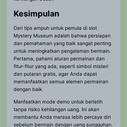
Kesimpulan
Dari tips ampuh untuk pemula di slot
Mystery Museum adalah bahwa persiapan
dan pemahaman yang baik sangat penting
untuk meningkatkan pengalaman bermain.
Pertama, pahami aturan permainan dan
fitur-fitur yang ada, seperti simbol misteri
dan putaran gratis, agar Anda dapat
memanfaatkan semua elemen permainan
dengan baik.
Manfaatkan mode demo untuk berlatih
tanpa risiko kehilangan uang. Ini akan
membantu Anda merasa lebih percaya diri
sebelum bermain dengan uang sungguhan.