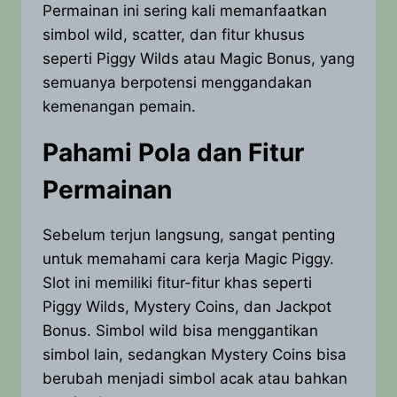
Permainan ini sering kali memanfaatkan
simbol wild, scatter, dan fitur khusus
seperti Piggy Wilds atau Magic Bonus, yang
semuanya berpotensi menggandakan
kemenangan pemain.
Pahami Pola dan Fitur
Permainan
Sebelum terjun langsung, sangat penting
untuk memahami cara kerja Magic Piggy.
Slot ini memiliki fitur-fitur khas seperti
Piggy Wilds, Mystery Coins, dan Jackpot
Bonus. Simbol wild bisa menggantikan
simbol lain, sedangkan Mystery Coins bisa
berubah menjadi simbol acak atau bahkan