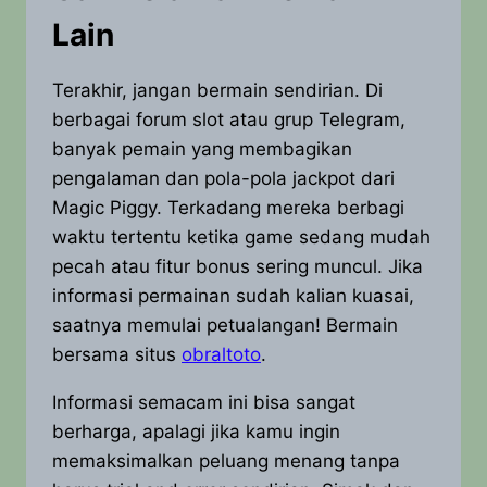
Lain
Terakhir, jangan bermain sendirian. Di
berbagai forum slot atau grup Telegram,
banyak pemain yang membagikan
pengalaman dan pola-pola jackpot dari
Magic Piggy. Terkadang mereka berbagi
waktu tertentu ketika game sedang mudah
pecah atau fitur bonus sering muncul. Jika
informasi permainan sudah kalian kuasai,
saatnya memulai petualangan! Bermain
bersama situs
obraltoto
.
Informasi semacam ini bisa sangat
berharga, apalagi jika kamu ingin
memaksimalkan peluang menang tanpa