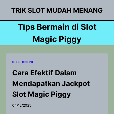
Skip
TRIK SLOT MUDAH MENANG
to
content
Tips Bermain di Slot
Magic Piggy
SLOT ONLINE
Cara Efektif Dalam
Mendapatkan Jackpot
Slot Magic Piggy
04/12/2025