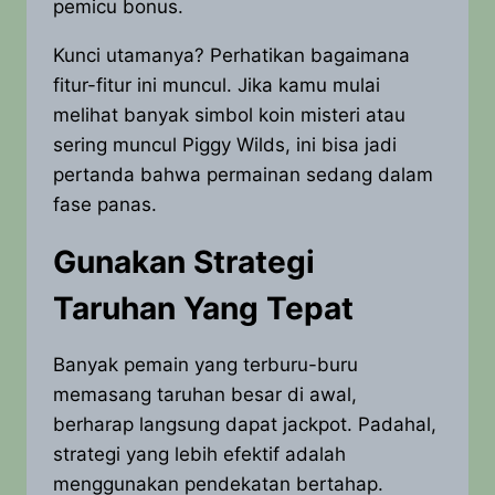
pemicu bonus.
Kunci utamanya? Perhatikan bagaimana
fitur-fitur ini muncul. Jika kamu mulai
melihat banyak simbol koin misteri atau
sering muncul Piggy Wilds, ini bisa jadi
pertanda bahwa permainan sedang dalam
fase panas.
Gunakan Strategi
Taruhan Yang Tepat
Banyak pemain yang terburu-buru
memasang taruhan besar di awal,
berharap langsung dapat jackpot. Padahal,
strategi yang lebih efektif adalah
menggunakan pendekatan bertahap.