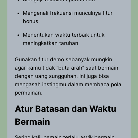
Mengenali frekuensi munculnya fitur
bonus
Menentukan waktu terbaik untuk
meningkatkan taruhan
Gunakan fitur demo sebanyak mungkin
agar kamu tidak “buta arah” saat bermain
dengan uang sungguhan. Ini juga bisa
mengasah instingmu dalam membaca pola
permainan.
Atur Batasan dan Waktu
Bermain
Sering kali, pemain terlalu asyik bermain