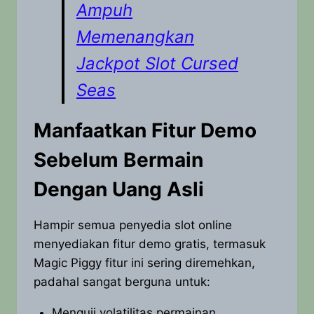
Ampuh
Memenangkan
Jackpot Slot Cursed
Seas
Manfaatkan Fitur Demo
Sebelum Bermain
Dengan Uang Asli
Hampir semua penyedia slot online
menyediakan fitur demo gratis, termasuk
Magic Piggy fitur ini sering diremehkan,
padahal sangat berguna untuk:
Menguji volatilitas permainan