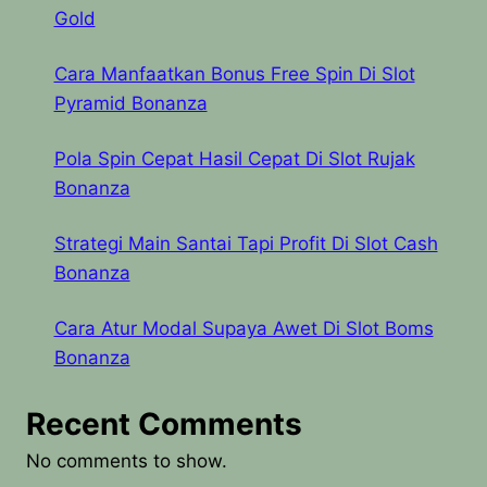
Gold
Cara Manfaatkan Bonus Free Spin Di Slot
Pyramid Bonanza
Pola Spin Cepat Hasil Cepat Di Slot Rujak
Bonanza
Strategi Main Santai Tapi Profit Di Slot Cash
Bonanza
Cara Atur Modal Supaya Awet Di Slot Boms
Bonanza
Recent Comments
No comments to show.