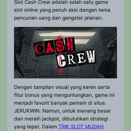
Slot Cash Crew adalah salah satu game
slot online yang penuh aksi dengan tema
pencurian uang dan gangster jalanan.
Dengan tampilan visual yang keren serta
fitur bonus yang menguntungkan, game ini
menjadi favorit banyak pemain di situs
JERUKWIN. Namun, untuk menang besar
dan meraih jackpot, dibutuhkan strategi
yang tepat. Dalam
TRIK SLOT MUDAH