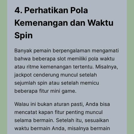
4. Perhatikan Pola
Kemenangan dan Waktu
Spin
Banyak pemain berpengalaman mengamati
bahwa beberapa slot memiliki pola waktu
atau ritme kemenangan tertentu. Misalnya,
jackpot cenderung muncul setelah
sejumlah spin atau setelah memicu
beberapa fitur mini game.
Walau ini bukan aturan pasti, Anda bisa
mencatat kapan fitur penting muncul
selama bermain. Setelah itu, sesuaikan
waktu bermain Anda, misalnya bermain