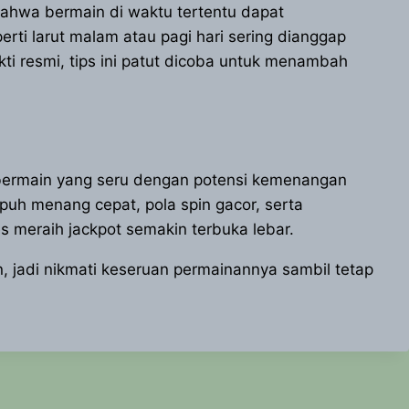
hwa bermain di waktu tertentu dapat
ti larut malam atau pagi hari sering dianggap
ti resmi, tips ini patut dicoba untuk menambah
ermain yang seru dengan potensi kemenangan
puh menang cepat, pola spin gacor, serta
s meraih jackpot semakin terbuka lebar.
n, jadi nikmati keseruan permainannya sambil tetap