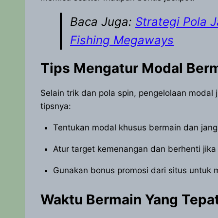
Baca Juga:
Strategi Pola 
Fishing Megaways
Tips Mengatur Modal Ber
Selain trik dan pola spin, pengelolaan modal
tipsnya:
Tentukan modal khusus bermain dan janga
Atur target kemenangan dan berhenti jika
Gunakan bonus promosi dari situs untuk 
Waktu Bermain Yang Tepa