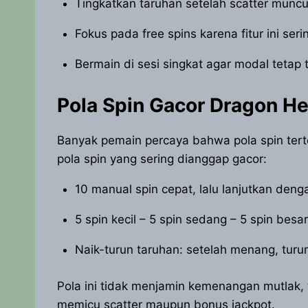
Tingkatkan taruhan setelah scatter muncu
Fokus pada free spins karena fitur ini ser
Bermain di sesi singkat agar modal tetap 
Pola Spin Gacor Dragon He
Banyak pemain percaya bahwa pola spin ter
pola spin yang sering dianggap gacor:
10 manual spin cepat, lalu lanjutkan deng
5 spin kecil – 5 spin sedang – 5 spin besar
Naik-turun taruhan: setelah menang, turu
Pola ini tidak menjamin kemenangan mutlak, 
memicu scatter maupun bonus jackpot.