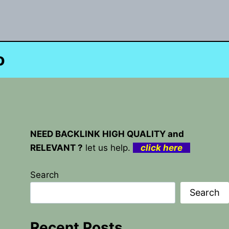
o
NEED BACKLINK HIGH QUALITY and
RELEVANT ?
let us help.
click here
Search
Search
Recent Posts