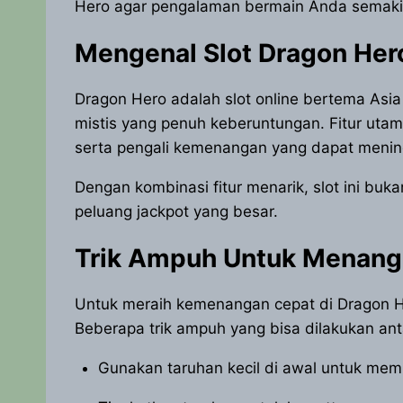
Hero agar pengalaman bermain Anda semaki
Mengenal Slot Dragon Her
Dragon Hero adalah slot online bertema Asi
mistis yang penuh keberuntungan. Fitur utama 
serta pengali kemenangan yang dapat meningk
Dengan kombinasi fitur menarik, slot ini buk
peluang jackpot yang besar.
Trik Ampuh Untuk Menang
Untuk meraih kemenangan cepat di Dragon He
Beberapa trik ampuh yang bisa dilakukan anta
Gunakan taruhan kecil di awal untuk mem