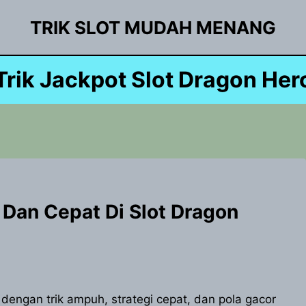
TRIK SLOT MUDAH MENANG
Trik Jackpot Slot Dragon Her
Dan Cepat Di Slot Dragon
dengan trik ampuh, strategi cepat, dan pola gacor