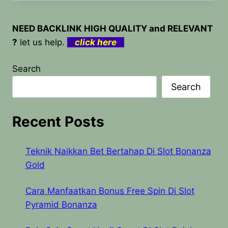
NEED BACKLINK HIGH QUALITY and RELEVANT
?
let us help.
click here
Search
Search
Recent Posts
Teknik Naikkan Bet Bertahap Di Slot Bonanza
Gold
Cara Manfaatkan Bonus Free Spin Di Slot
Pyramid Bonanza