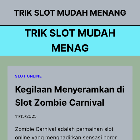
Skip
TRIK SLOT MUDAH MENANG
to
content
TRIK SLOT MUDAH
MENAG
SLOT ONLINE
Kegilaan Menyeramkan di
Slot Zombie Carnival
11/15/2025
Zombie Carnival adalah permainan slot
online yang menghadirkan sensasi horor