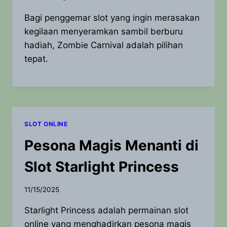
Bagi penggemar slot yang ingin merasakan
kegilaan menyeramkan sambil berburu
hadiah, Zombie Carnival adalah pilihan
tepat.
SLOT ONLINE
Pesona Magis Menanti di
Slot Starlight Princess
11/15/2025
Starlight Princess adalah permainan slot
online yang menghadirkan pesona magis