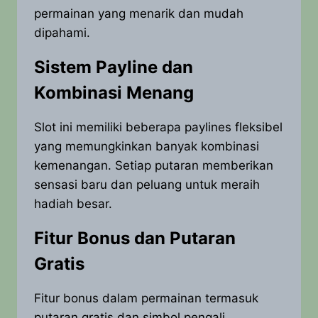
permainan yang menarik dan mudah
dipahami.
Sistem Payline dan
Kombinasi Menang
Slot ini memiliki beberapa paylines fleksibel
yang memungkinkan banyak kombinasi
kemenangan. Setiap putaran memberikan
sensasi baru dan peluang untuk meraih
hadiah besar.
Fitur Bonus dan Putaran
Gratis
Fitur bonus dalam permainan termasuk
putaran gratis dan simbol pengali