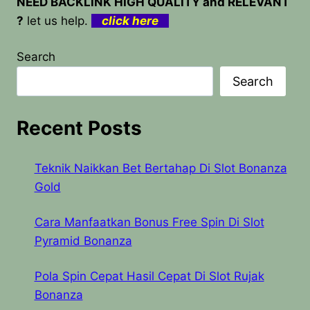
NEED BACKLINK HIGH QUALITY and RELEVANT
?
let us help.
click here
Search
Search
Recent Posts
Teknik Naikkan Bet Bertahap Di Slot Bonanza
Gold
Cara Manfaatkan Bonus Free Spin Di Slot
Pyramid Bonanza
Pola Spin Cepat Hasil Cepat Di Slot Rujak
Bonanza