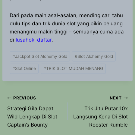
Dari pada main asal-asalan, mending cari tahu
dulu tips dan trik dunia slot yang bikin peluang
menangmu makin tinggi – semuanya cuma ada
di
lusahoki daftar
.
Post
#
Jackpot Slot Alchemy Gold
#
Slot Alchemy Gold
Tags:
#
Slot Online
#
TRIK SLOT MUDAH MENANG
Post
PREVIOUS
NEXT
Strategi Gila Dapat
Trik Jitu Putar 10x
navigation
Wild Lengkap Di Slot
Langsung Kena Di Slot
Captain’s Bounty
Rooster Rumble