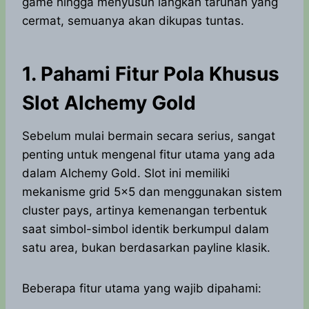
game hingga menyusun langkah taruhan yang
cermat, semuanya akan dikupas tuntas.
1. Pahami Fitur Pola Khusus
Slot Alchemy Gold
Sebelum mulai bermain secara serius, sangat
penting untuk mengenal fitur utama yang ada
dalam Alchemy Gold. Slot ini memiliki
mekanisme grid 5×5 dan menggunakan sistem
cluster pays, artinya kemenangan terbentuk
saat simbol-simbol identik berkumpul dalam
satu area, bukan berdasarkan payline klasik.
Beberapa fitur utama yang wajib dipahami: