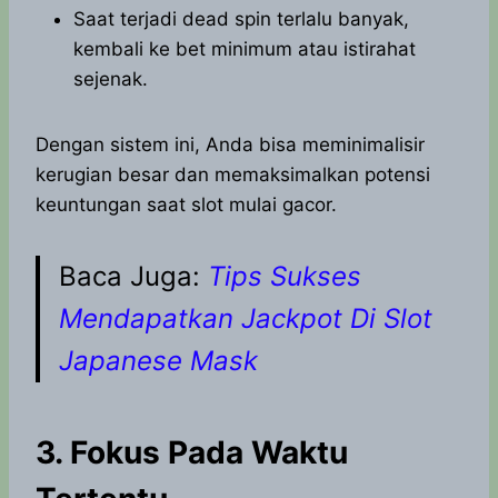
Saat terjadi dead spin terlalu banyak,
kembali ke bet minimum atau istirahat
sejenak.
Dengan sistem ini, Anda bisa meminimalisir
kerugian besar dan memaksimalkan potensi
keuntungan saat slot mulai gacor.
Baca Juga:
Tips Sukses
Mendapatkan Jackpot Di Slot
Japanese Mask
3. Fokus Pada Waktu