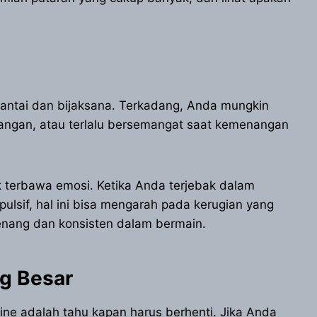
santai dan bijaksana. Terkadang, Anda mungkin
ngan, atau terlalu bersemangat saat kemenangan
k terbawa emosi. Ketika Anda terjebak dalam
lsif, hal ini bisa mengarah pada kerugian yang
tenang dan konsisten dalam bermain.
g Besar
nline adalah tahu kapan harus berhenti. Jika Anda