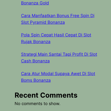
Bonanza Gold
Cara Manfaatkan Bonus Free Spin Di
Slot Pyramid Bonanza
Pola Spin Cepat Hasil Cepat Di Slot
Rujak Bonanza
Strategi Main Santai Tapi Profit Di Slot
Cash Bonanza
Cara Atur Modal Supaya Awet Di Slot
Boms Bonanza
Recent Comments
No comments to show.