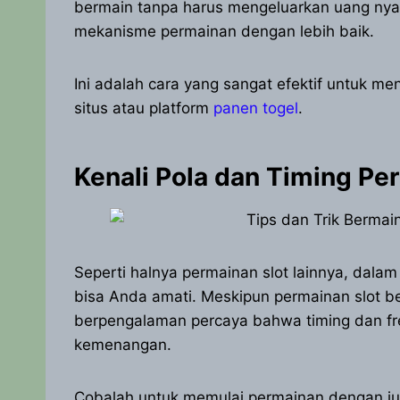
bermain tanpa harus mengeluarkan uang nya
mekanisme permainan dengan lebih baik.
Ini adalah cara yang sangat efektif untuk 
situs atau platform
panen togel
.
Kenali Pola dan Timing Pe
Seperti halnya permainan slot lainnya, dalam
bisa Anda amati. Meskipun permainan slot 
berpengalaman percaya bahwa timing dan fr
kemenangan.
Cobalah untuk memulai permainan dengan ju