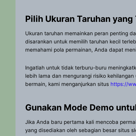
Pilih Ukuran Taruhan yang
Ukuran taruhan memainkan peran penting dal
disarankan untuk memilih taruhan kecil terl
memahami pola permainan, Anda dapat meni
Ingatlah untuk tidak terburu-buru meningka
lebih lama dan mengurangi risiko kehilangan
bermain, kami menganjurkan situs
https://w
Gunakan Mode Demo untuk
Jika Anda baru pertama kali mencoba perma
yang disediakan oleh sebagian besar situs 