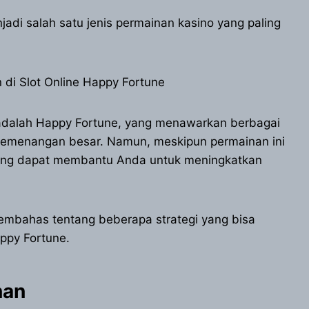
jadi salah satu jenis permainan kasino yang paling
 adalah Happy Fortune, yang menawarkan berbagai
 kemenangan besar. Namun, meskipun permainan ini
 yang dapat membantu Anda untuk meningkatkan
mbahas tentang beberapa strategi yang bisa
appy Fortune.
nan