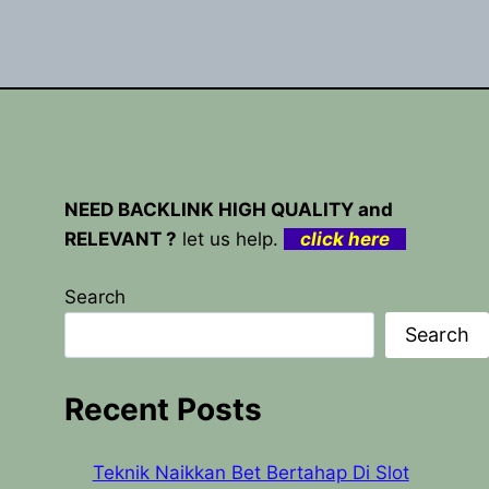
NEED BACKLINK HIGH QUALITY and
RELEVANT ?
let us help.
click here
Search
Search
Recent Posts
Teknik Naikkan Bet Bertahap Di Slot