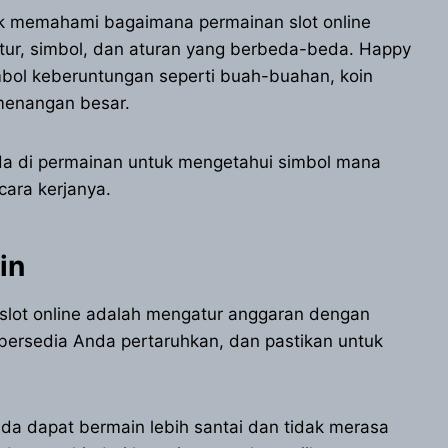
uk memahami bagaimana permainan slot online
fitur, simbol, dan aturan yang berbeda-beda. Happy
bol keberuntungan seperti buah-buahan, koin
menangan besar.
ada di permainan untuk mengetahui simbol mana
ara kerjanya.
in
n slot online adalah mengatur anggaran dengan
bersedia Anda pertaruhkan, dan pastikan untuk
a dapat bermain lebih santai dan tidak merasa