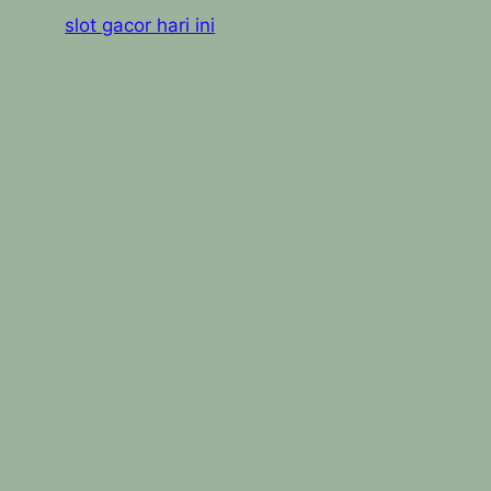
slot gacor hari ini