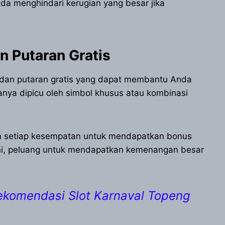
da menghindari kerugian yang besar jika
n Putaran Gratis
s dan putaran gratis yang dapat membantu Anda
anya dipicu oleh simbol khusus atau kombinasi
an setiap kesempatan untuk mendapatkan bonus
 ini, peluang untuk mendapatkan kemenangan besar
ekomendasi Slot Karnaval Topeng