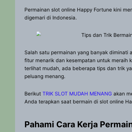
h
a
e
e
k
i
a
c
s
l
y
n
Permainan slot online Happy Fortune kini men
t
e
s
e
p
e
digemari di Indonesia.
s
b
e
g
e
A
o
n
r
p
o
g
a
p
k
e
m
r
Salah satu permainan yang banyak diminati
fitur menarik dan kesempatan untuk meraih
terlihat mudah, ada beberapa tips dan trik
peluang menang.
Berikut
TRIK SLOT MUDAH MENANG
akan me
Anda terapkan saat bermain di slot online H
Pahami Cara Kerja Permai