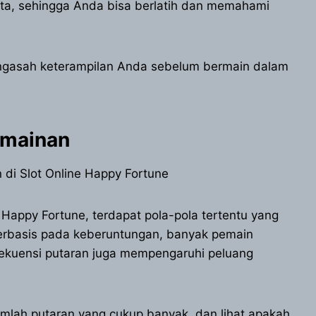
ta, sehingga Anda bisa berlatih dan memahami
mengasah keterampilan Anda sebelum bermain dalam
rmainan
 Happy Fortune, terdapat pola-pola tertentu yang
berbasis pada keberuntungan, banyak pemain
ekuensi putaran juga mempengaruhi peluang
mlah putaran yang cukup banyak, dan lihat apakah