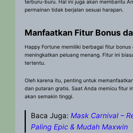
terburu-buru. Hal ini juga akan membantu An
permainan tidak berjalan sesuai harapan.
Manfaatkan Fitur Bonus da
Happy Fortune memiliki berbagai fitur bonu
meningkatkan peluang menang. Fitur ini bias
tertentu.
Oleh karena itu, penting untuk memanfaatk
dan putaran gratis. Saat Anda memicu fitur
akan semakin tinggi.
Baca Juga:
Mask Carnival – R
Paling Epic & Mudah Maxwin