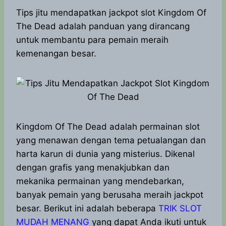
h
a
e
e
k
i
a
c
s
l
y
n
Tips jitu mendapatkan jackpot slot Kingdom Of
t
e
s
e
p
e
The Dead adalah panduan yang dirancang
s
b
e
g
e
untuk membantu para pemain meraih
A
o
n
r
kemenangan besar.
p
o
g
a
p
k
e
m
r
Kingdom Of The Dead adalah permainan slot
yang menawan dengan tema petualangan dan
harta karun di dunia yang misterius. Dikenal
dengan grafis yang menakjubkan dan
mekanika permainan yang mendebarkan,
banyak pemain yang berusaha meraih jackpot
besar. Berikut ini adalah beberapa
TRIK SLOT
MUDAH MENANG
yang dapat Anda ikuti untuk