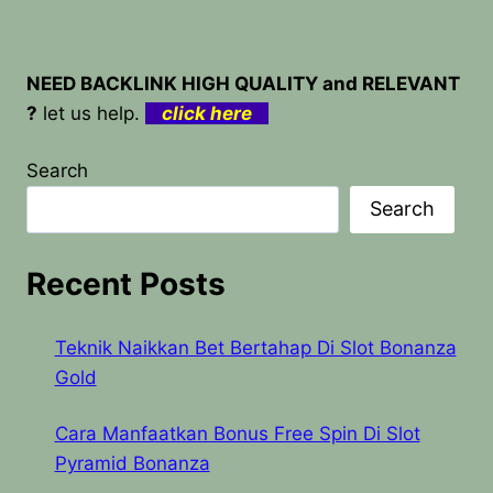
NEED BACKLINK HIGH QUALITY and RELEVANT
?
let us help.
click here
Search
Search
Recent Posts
Teknik Naikkan Bet Bertahap Di Slot Bonanza
Gold
Cara Manfaatkan Bonus Free Spin Di Slot
Pyramid Bonanza