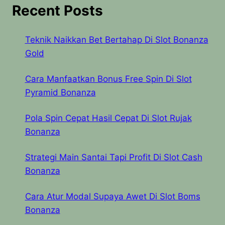
Recent Posts
Teknik Naikkan Bet Bertahap Di Slot Bonanza
Gold
Cara Manfaatkan Bonus Free Spin Di Slot
Pyramid Bonanza
Pola Spin Cepat Hasil Cepat Di Slot Rujak
Bonanza
Strategi Main Santai Tapi Profit Di Slot Cash
Bonanza
Cara Atur Modal Supaya Awet Di Slot Boms
Bonanza