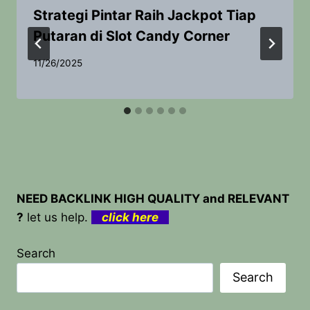
Strategi Pintar Raih Jackpot Tiap
Putaran di Slot Candy Corner
11/26/2025
NEED BACKLINK HIGH QUALITY and RELEVANT
?
let us help.
click here
Search
Search