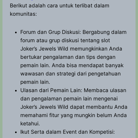
Berikut adalah cara untuk terlibat dalam
komunitas:
Forum dan Grup Diskusi: Bergabung dalam
forum atau grup diskusi tentang slot
Joker’s Jewels Wild memungkinkan Anda
bertukar pengalaman dan tips dengan
pemain lain. Anda bisa mendapat banyak
wawasan dan strategi dari pengetahuan
pemain lain.
Ulasan dari Pemain Lain: Membaca ulasan
dan pengalaman pemain lain mengenai
Joker’s Jewels Wild dapat membantu Anda
memahami fitur yang mungkin belum Anda
ketahui.
Ikut Serta dalam Event dan Kompetisi: