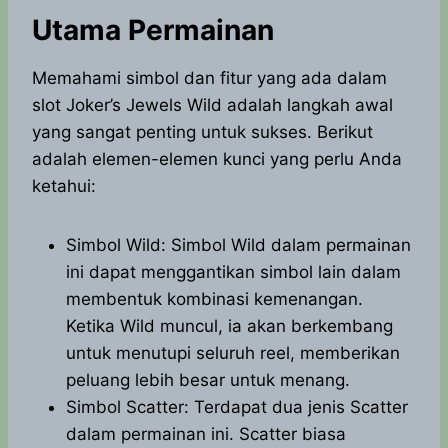
Utama Permainan
Memahami simbol dan fitur yang ada dalam
slot Joker’s Jewels Wild adalah langkah awal
yang sangat penting untuk sukses. Berikut
adalah elemen-elemen kunci yang perlu Anda
ketahui:
Simbol Wild: Simbol Wild dalam permainan
ini dapat menggantikan simbol lain dalam
membentuk kombinasi kemenangan.
Ketika Wild muncul, ia akan berkembang
untuk menutupi seluruh reel, memberikan
peluang lebih besar untuk menang.
Simbol Scatter: Terdapat dua jenis Scatter
dalam permainan ini. Scatter biasa