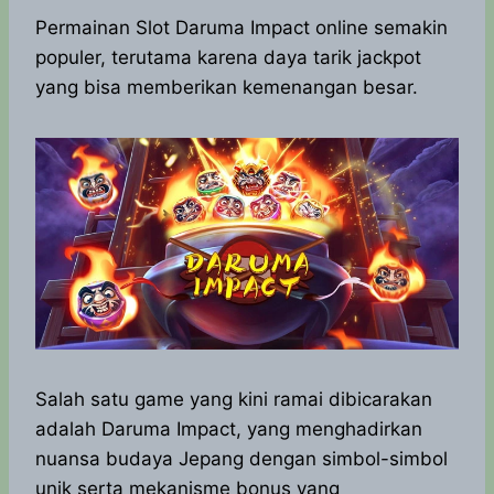
h
a
e
e
k
i
a
c
s
l
y
n
Permainan Slot Daruma Impact online semakin
t
e
s
e
p
e
populer, terutama karena daya tarik jackpot
s
b
e
g
e
yang bisa memberikan kemenangan besar.
A
o
n
r
p
o
g
a
p
k
e
m
r
Salah satu game yang kini ramai dibicarakan
adalah Daruma Impact, yang menghadirkan
nuansa budaya Jepang dengan simbol-simbol
unik serta mekanisme bonus yang