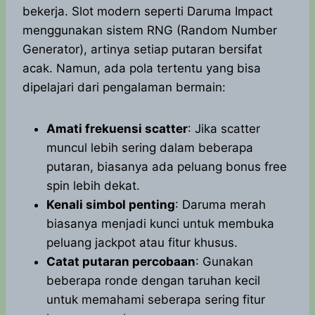
bekerja. Slot modern seperti Daruma Impact
menggunakan sistem RNG (Random Number
Generator), artinya setiap putaran bersifat
acak. Namun, ada pola tertentu yang bisa
dipelajari dari pengalaman bermain:
Amati frekuensi scatter
: Jika scatter
muncul lebih sering dalam beberapa
putaran, biasanya ada peluang bonus free
spin lebih dekat.
Kenali simbol penting
: Daruma merah
biasanya menjadi kunci untuk membuka
peluang jackpot atau fitur khusus.
Catat putaran percobaan
: Gunakan
beberapa ronde dengan taruhan kecil
untuk memahami seberapa sering fitur