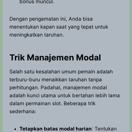
bonus muncul.
Dengan pengamatan ini, Anda bisa
menentukan kapan saat yang tepat untuk
meningkatkan taruhan.
Trik Manajemen Modal
Salah satu kesalahan umum pemain adalah
terburu-buru menaikkan taruhan tanpa
perhitungan. Padahal, manajemen modal
adalah kunci utama untuk bertahan lebih lama
dalam permainan slot. Beberapa trik
sederhana:
Tetapkan batas modal harian
: Tentukan