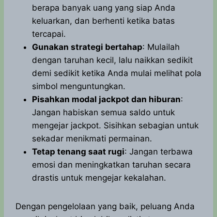
berapa banyak uang yang siap Anda
keluarkan, dan berhenti ketika batas
tercapai.
Gunakan strategi bertahap
: Mulailah
dengan taruhan kecil, lalu naikkan sedikit
demi sedikit ketika Anda mulai melihat pola
simbol menguntungkan.
Pisahkan modal jackpot dan hiburan
:
Jangan habiskan semua saldo untuk
mengejar jackpot. Sisihkan sebagian untuk
sekadar menikmati permainan.
Tetap tenang saat rugi
: Jangan terbawa
emosi dan meningkatkan taruhan secara
drastis untuk mengejar kekalahan.
Dengan pengelolaan yang baik, peluang Anda