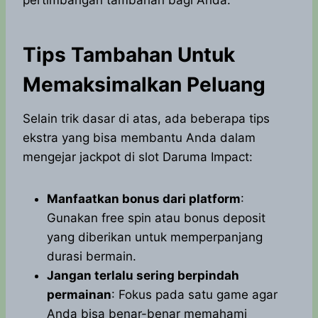
pertimbangan tambahan bagi Anda.
Tips Tambahan Untuk
Memaksimalkan Peluang
Selain trik dasar di atas, ada beberapa tips
ekstra yang bisa membantu Anda dalam
mengejar jackpot di slot Daruma Impact:
Manfaatkan bonus dari platform
:
Gunakan free spin atau bonus deposit
yang diberikan untuk memperpanjang
durasi bermain.
Jangan terlalu sering berpindah
permainan
: Fokus pada satu game agar
Anda bisa benar-benar memahami