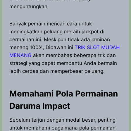
menguntungkan.
Banyak pemain mencari cara untuk
meningkatkan peluang meraih jackpot di
permainan ini. Meskipun tidak ada jaminan
menang 100%, Dibawah ini
TRIK SLOT MUDAH
MENANG
akan membahas beberapa trik dan
strategi yang dapat membantu Anda bermain
lebih cerdas dan memperbesar peluang.
Memahami Pola Permainan
Daruma Impact
Sebelum terjun dengan modal besar, penting
untuk memahami bagaimana pola permainan