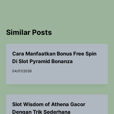
Similar Posts
Cara Manfaatkan Bonus Free Spin
Di Slot Pyramid Bonanza
04/01/2026
Slot Wisdom of Athena Gacor
Dengan Trik Sederhana