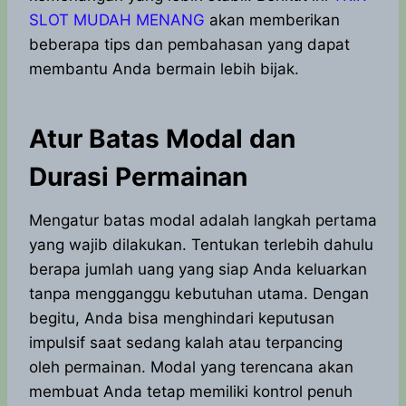
SLOT MUDAH MENANG
akan memberikan
beberapa tips dan pembahasan yang dapat
membantu Anda bermain lebih bijak.
Atur Batas Modal dan
Durasi Permainan
Mengatur batas modal adalah langkah pertama
yang wajib dilakukan. Tentukan terlebih dahulu
berapa jumlah uang yang siap Anda keluarkan
tanpa mengganggu kebutuhan utama. Dengan
begitu, Anda bisa menghindari keputusan
impulsif saat sedang kalah atau terpancing
oleh permainan. Modal yang terencana akan
membuat Anda tetap memiliki kontrol penuh