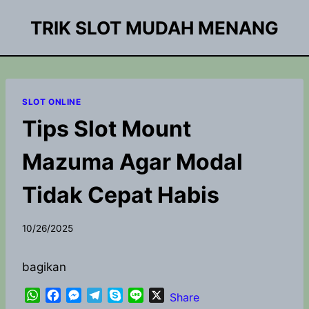
Skip
TRIK SLOT MUDAH MENANG
to
content
SLOT ONLINE
Tips Slot Mount
Mazuma Agar Modal
Tidak Cepat Habis
By
10/26/2025
adminwinwi
bagikan
W
F
M
T
S
L
X
Share