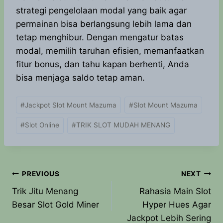
strategi pengelolaan modal yang baik agar
permainan bisa berlangsung lebih lama dan
tetap menghibur. Dengan mengatur batas
modal, memilih taruhan efisien, memanfaatkan
fitur bonus, dan tahu kapan berhenti, Anda
bisa menjaga saldo tetap aman.
Post
#
Jackpot Slot Mount Mazuma
#
Slot Mount Mazuma
Tags:
#
Slot Online
#
TRIK SLOT MUDAH MENANG
Post
PREVIOUS
NEXT
Trik Jitu Menang
Rahasia Main Slot
navigation
Besar Slot Gold Miner
Hyper Hues Agar
Jackpot Lebih Sering