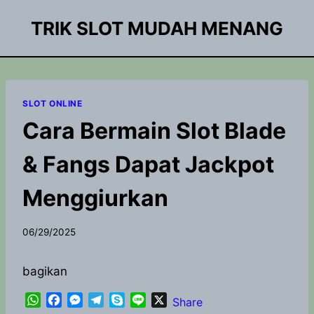
Skip
TRIK SLOT MUDAH MENANG
to
content
SLOT ONLINE
Cara Bermain Slot Blade
& Fangs Dapat Jackpot
Menggiurkan
By
06/29/2025
adminwinwi
bagikan
W
F
M
T
S
L
X
Share