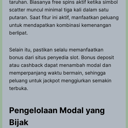
taruhan. Biasanya free spins aktif ketika simbol
scatter muncul minimal tiga kali dalam satu
putaran. Saat fitur ini aktif, manfaatkan peluang
untuk mendapatkan kombinasi kemenangan
berlipat.
Selain itu, pastikan selalu memanfaatkan
bonus dari situs penyedia slot. Bonus deposit
atau cashback dapat menambah modal dan
memperpanjang waktu bermain, sehingga
peluang untuk jackpot menggiurkan semakin
terbuka.
Pengelolaan Modal yang
Bijak