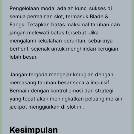
Pengelolaan modal adalah kunci sukses di
semua permainan slot, termasuk Blade &
Fangs. Tetapkan batas maksimal taruhan dan
jangan melewati batas tersebut. Jika
mengalami kekalahan beruntun, sebaiknya
berhenti sejenak untuk menghindari kerugian
lebih besar.
Jangan tergoda mengejar kerugian dengan
memasang taruhan besar secara impulsif.
Bermain dengan kontrol emosi dan strategi
yang tepat akan meningkatkan peluang meraih
jackpot menggiurkan di slot ini.
Kesimpulan