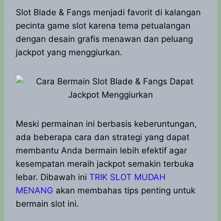
h
a
e
e
k
i
a
c
s
l
y
n
Slot Blade & Fangs menjadi favorit di kalangan
t
e
s
e
p
e
pecinta game slot karena tema petualangan
s
b
e
g
e
dengan desain grafis menawan dan peluang
A
o
n
r
jackpot yang menggiurkan.
p
o
g
a
p
k
e
m
r
Meski permainan ini berbasis keberuntungan,
ada beberapa cara dan strategi yang dapat
membantu Anda bermain lebih efektif agar
kesempatan meraih jackpot semakin terbuka
lebar. Dibawah ini
TRIK SLOT MUDAH
MENANG
akan membahas tips penting untuk
bermain slot ini.