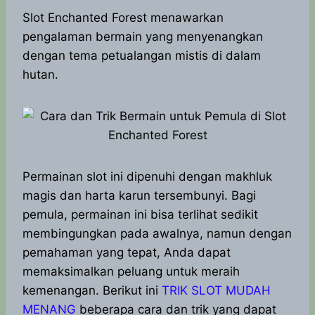
h
a
e
e
k
i
a
c
s
l
y
n
Slot Enchanted Forest menawarkan
t
e
s
e
p
e
pengalaman bermain yang menyenangkan
s
b
e
g
e
dengan tema petualangan mistis di dalam
A
o
n
r
hutan.
p
o
g
a
p
k
e
m
r
Permainan slot ini dipenuhi dengan makhluk
magis dan harta karun tersembunyi. Bagi
pemula, permainan ini bisa terlihat sedikit
membingungkan pada awalnya, namun dengan
pemahaman yang tepat, Anda dapat
memaksimalkan peluang untuk meraih
kemenangan. Berikut ini
TRIK SLOT MUDAH
MENANG
beberapa cara dan trik yang dapat