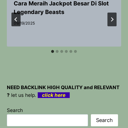
Cara Meraih Jackpot Besar Di Slot
Legendary Beasts
09/19/2025
NEED BACKLINK HIGH QUALITY and RELEVANT
?
let us help.
click here
Search
Search