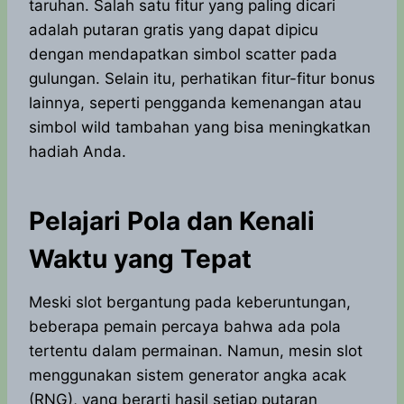
taruhan. Salah satu fitur yang paling dicari
adalah putaran gratis yang dapat dipicu
dengan mendapatkan simbol scatter pada
gulungan. Selain itu, perhatikan fitur-fitur bonus
lainnya, seperti pengganda kemenangan atau
simbol wild tambahan yang bisa meningkatkan
hadiah Anda.
Pelajari Pola dan Kenali
Waktu yang Tepat
Meski slot bergantung pada keberuntungan,
beberapa pemain percaya bahwa ada pola
tertentu dalam permainan. Namun, mesin slot
menggunakan sistem generator angka acak
(RNG), yang berarti hasil setiap putaran