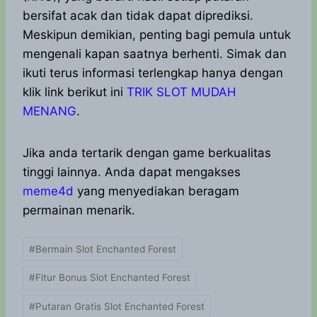
bersifat acak dan tidak dapat diprediksi.
Meskipun demikian, penting bagi pemula untuk
mengenali kapan saatnya berhenti. Simak dan
ikuti terus informasi terlengkap hanya dengan
klik link berikut ini
TRIK SLOT MUDAH
MENANG
.
Jika anda tertarik dengan game berkualitas
tinggi lainnya. Anda dapat mengakses
meme4d
yang menyediakan beragam
permainan menarik.
Post
#
Bermain Slot Enchanted Forest
Tags:
#
Fitur Bonus Slot Enchanted Forest
#
Putaran Gratis Slot Enchanted Forest