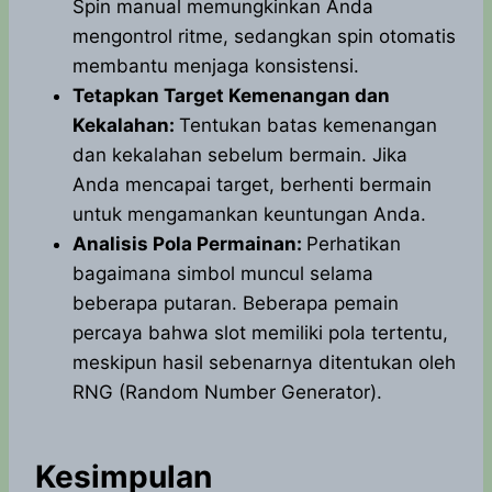
Spin manual memungkinkan Anda
mengontrol ritme, sedangkan spin otomatis
membantu menjaga konsistensi.
Tetapkan Target Kemenangan dan
Kekalahan:
Tentukan batas kemenangan
dan kekalahan sebelum bermain. Jika
Anda mencapai target, berhenti bermain
untuk mengamankan keuntungan Anda.
Analisis Pola Permainan:
Perhatikan
bagaimana simbol muncul selama
beberapa putaran. Beberapa pemain
percaya bahwa slot memiliki pola tertentu,
meskipun hasil sebenarnya ditentukan oleh
RNG (Random Number Generator).
Kesimpulan