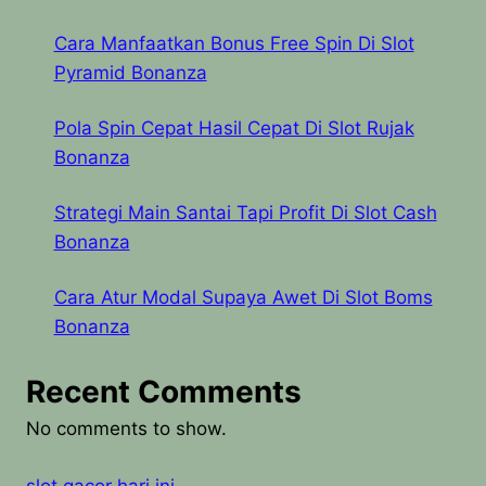
Cara Manfaatkan Bonus Free Spin Di Slot
Pyramid Bonanza
Pola Spin Cepat Hasil Cepat Di Slot Rujak
Bonanza
Strategi Main Santai Tapi Profit Di Slot Cash
Bonanza
Cara Atur Modal Supaya Awet Di Slot Boms
Bonanza
Recent Comments
No comments to show.
slot gacor hari ini