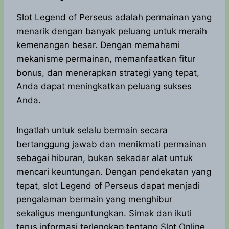
Slot Legend of Perseus adalah permainan yang
menarik dengan banyak peluang untuk meraih
kemenangan besar. Dengan memahami
mekanisme permainan, memanfaatkan fitur
bonus, dan menerapkan strategi yang tepat,
Anda dapat meningkatkan peluang sukses
Anda.
Ingatlah untuk selalu bermain secara
bertanggung jawab dan menikmati permainan
sebagai hiburan, bukan sekadar alat untuk
mencari keuntungan. Dengan pendekatan yang
tepat, slot Legend of Perseus dapat menjadi
pengalaman bermain yang menghibur
sekaligus menguntungkan. Simak dan ikuti
terus informasi terlengkap tentang Slot Online