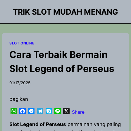
Skip
TRIK SLOT MUDAH MENANG
to
content
SLOT ONLINE
Cara Terbaik Bermain
Slot Legend of Perseus
By
01/17/2025
adminwinwi
bagikan
W
F
M
T
S
L
X
Share
h
a
e
e
k
i
a
c
s
l
y
n
Slot Legend of Perseus
permainan yang paling
t
e
s
e
p
e