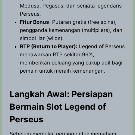
Medusa, Pegasus, dan senjata legendaris
Perseus.
Fitur Bonus
: Putaran gratis (free spins),
pengganda kemenangan (multipliers), dan
simbol liar (wilds).
RTP (Return to Player)
: Legend of Perseus
menawarkan RTP sekitar 96%,
memberikan peluang yang cukup adil bagi
pemain untuk meraih kemenangan.
Langkah Awal: Persiapan
Bermain Slot Legend of
Perseus
Sebelum memulai, penting untuk memahami