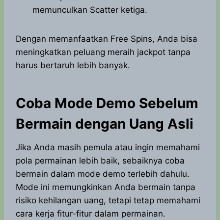
memunculkan Scatter ketiga.
Dengan memanfaatkan Free Spins, Anda bisa
meningkatkan peluang meraih jackpot tanpa
harus bertaruh lebih banyak.
Coba Mode Demo Sebelum
Bermain dengan Uang Asli
Jika Anda masih pemula atau ingin memahami
pola permainan lebih baik, sebaiknya coba
bermain dalam mode demo terlebih dahulu.
Mode ini memungkinkan Anda bermain tanpa
risiko kehilangan uang, tetapi tetap memahami
cara kerja fitur-fitur dalam permainan.