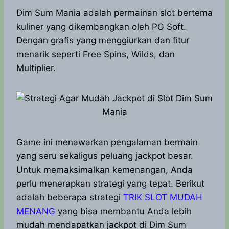
h
a
e
e
k
i
a
c
s
l
y
n
Dim Sum Mania adalah permainan slot bertema
t
e
s
e
p
e
kuliner yang dikembangkan oleh PG Soft.
s
b
e
g
e
Dengan grafis yang menggiurkan dan fitur
A
o
n
r
menarik seperti Free Spins, Wilds, dan
p
o
g
a
Multiplier.
p
k
e
m
r
Game ini menawarkan pengalaman bermain
yang seru sekaligus peluang jackpot besar.
Untuk memaksimalkan kemenangan, Anda
perlu menerapkan strategi yang tepat. Berikut
adalah beberapa strategi
TRIK SLOT MUDAH
MENANG
yang bisa membantu Anda lebih
mudah mendapatkan jackpot di Dim Sum