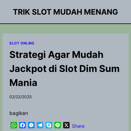
Skip
TRIK SLOT MUDAH MENANG
to
content
SLOT ONLINE
Strategi Agar Mudah
Jackpot di Slot Dim Sum
Mania
By
02/22/2025
adminwinwi
bagikan
W
F
M
T
S
L
X
Share