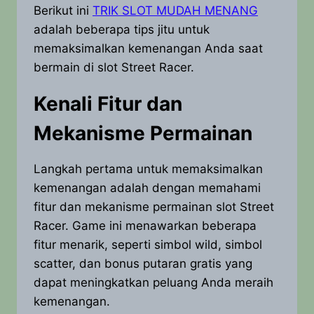
Berikut ini
TRIK SLOT MUDAH MENANG
adalah beberapa tips jitu untuk
memaksimalkan kemenangan Anda saat
bermain di slot Street Racer.
Kenali Fitur dan
Mekanisme Permainan
Langkah pertama untuk memaksimalkan
kemenangan adalah dengan memahami
fitur dan mekanisme permainan slot Street
Racer. Game ini menawarkan beberapa
fitur menarik, seperti simbol wild, simbol
scatter, dan bonus putaran gratis yang
dapat meningkatkan peluang Anda meraih
kemenangan.