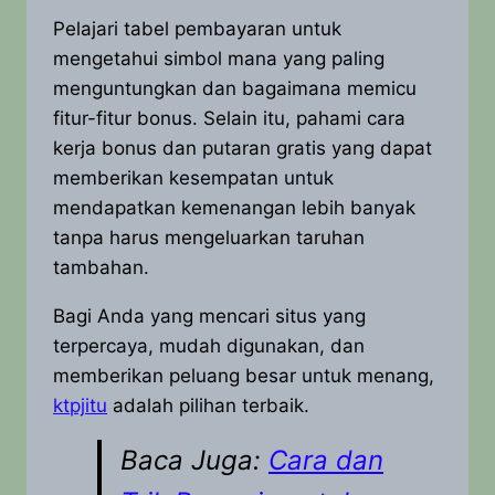
Pelajari tabel pembayaran untuk
mengetahui simbol mana yang paling
menguntungkan dan bagaimana memicu
fitur-fitur bonus. Selain itu, pahami cara
kerja bonus dan putaran gratis yang dapat
memberikan kesempatan untuk
mendapatkan kemenangan lebih banyak
tanpa harus mengeluarkan taruhan
tambahan.
Bagi Anda yang mencari situs yang
terpercaya, mudah digunakan, dan
memberikan peluang besar untuk menang,
ktpjitu
adalah pilihan terbaik.
Baca Juga:
Cara dan