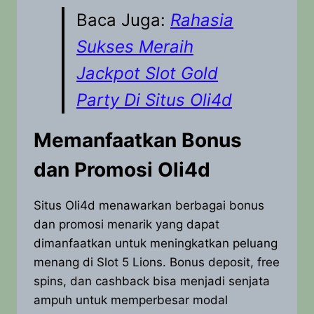
Baca Juga:
Rahasia
Sukses Meraih
Jackpot Slot Gold
Party Di Situs Oli4d
Memanfaatkan Bonus
dan Promosi Oli4d
Situs Oli4d menawarkan berbagai bonus
dan promosi menarik yang dapat
dimanfaatkan untuk meningkatkan peluang
menang di Slot 5 Lions. Bonus deposit, free
spins, dan cashback bisa menjadi senjata
ampuh untuk memperbesar modal