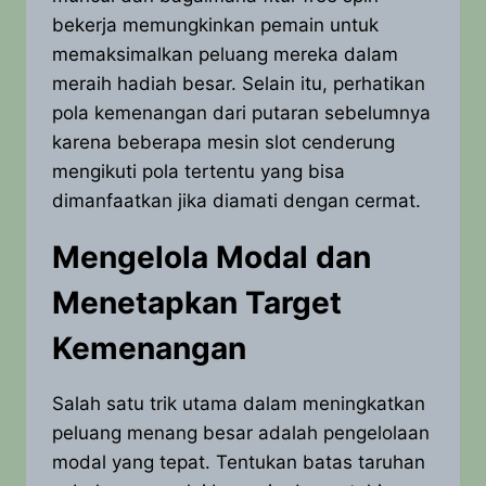
bekerja memungkinkan pemain untuk
memaksimalkan peluang mereka dalam
meraih hadiah besar. Selain itu, perhatikan
pola kemenangan dari putaran sebelumnya
karena beberapa mesin slot cenderung
mengikuti pola tertentu yang bisa
dimanfaatkan jika diamati dengan cermat.
Mengelola Modal dan
Menetapkan Target
Kemenangan
Salah satu trik utama dalam meningkatkan
peluang menang besar adalah pengelolaan
modal yang tepat. Tentukan batas taruhan