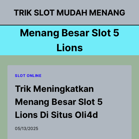
Skip
TRIK SLOT MUDAH MENANG
to
content
Menang Besar Slot 5
Lions
SLOT ONLINE
Trik Meningkatkan
Menang Besar Slot 5
Lions Di Situs Oli4d
05/13/2025