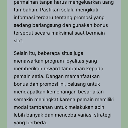
permainan tanpa harus mengeluarkan uang
tambahan. Pastikan selalu mengikuti
informasi terbaru tentang promosi yang
sedang berlangsung dan gunakan bonus
tersebut secara maksimal saat bermain
slot.
Selain itu, beberapa situs juga
menawarkan program loyalitas yang
memberikan reward tambahan kepada
pemain setia. Dengan memanfaatkan
bonus dan promosi ini, peluang untuk
mendapatkan kemenangan besar akan
semakin meningkat karena pemain memiliki
modal tambahan untuk melakukan spin
lebih banyak dan mencoba variasi strategi
yang berbeda.