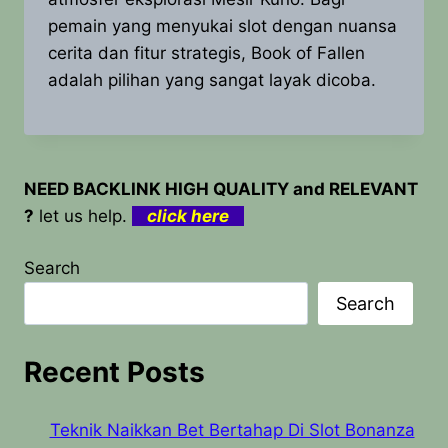
pemain yang menyukai slot dengan nuansa
cerita dan fitur strategis, Book of Fallen
adalah pilihan yang sangat layak dicoba.
NEED BACKLINK HIGH QUALITY and RELEVANT
?
let us help.
click here
Search
Search
Recent Posts
Teknik Naikkan Bet Bertahap Di Slot Bonanza