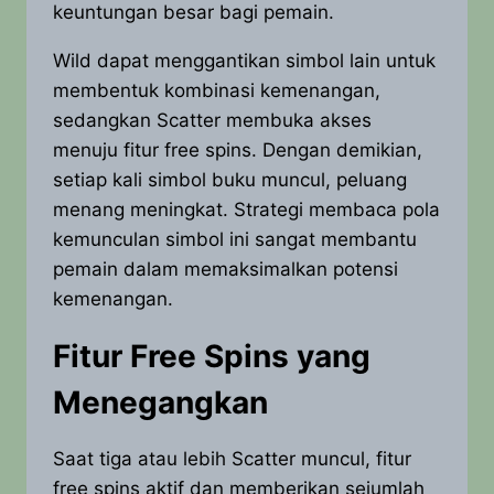
keuntungan besar bagi pemain.
Wild dapat menggantikan simbol lain untuk
membentuk kombinasi kemenangan,
sedangkan Scatter membuka akses
menuju fitur free spins. Dengan demikian,
setiap kali simbol buku muncul, peluang
menang meningkat. Strategi membaca pola
kemunculan simbol ini sangat membantu
pemain dalam memaksimalkan potensi
kemenangan.
Fitur Free Spins yang
Menegangkan
Saat tiga atau lebih Scatter muncul, fitur
free spins aktif dan memberikan sejumlah