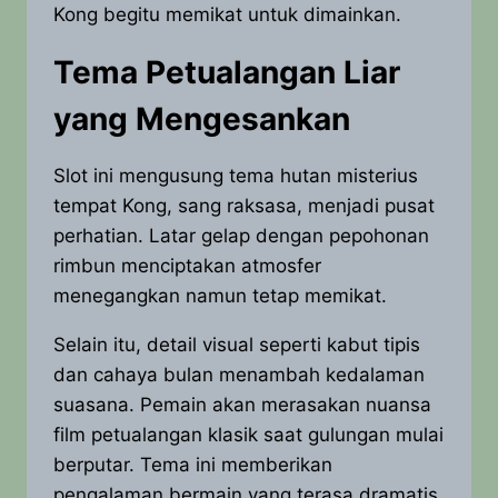
Kong begitu memikat untuk dimainkan.
Tema Petualangan Liar
yang Mengesankan
Slot ini mengusung tema hutan misterius
tempat Kong, sang raksasa, menjadi pusat
perhatian. Latar gelap dengan pepohonan
rimbun menciptakan atmosfer
menegangkan namun tetap memikat.
Selain itu, detail visual seperti kabut tipis
dan cahaya bulan menambah kedalaman
suasana. Pemain akan merasakan nuansa
film petualangan klasik saat gulungan mulai
berputar. Tema ini memberikan
pengalaman bermain yang terasa dramatis