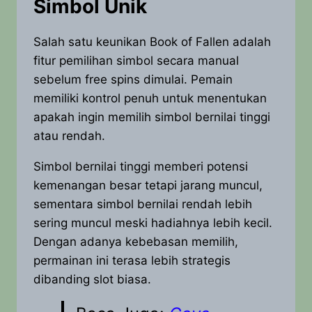
Simbol Unik
Salah satu keunikan Book of Fallen adalah
fitur pemilihan simbol secara manual
sebelum free spins dimulai. Pemain
memiliki kontrol penuh untuk menentukan
apakah ingin memilih simbol bernilai tinggi
atau rendah.
Simbol bernilai tinggi memberi potensi
kemenangan besar tetapi jarang muncul,
sementara simbol bernilai rendah lebih
sering muncul meski hadiahnya lebih kecil.
Dengan adanya kebebasan memilih,
permainan ini terasa lebih strategis
dibanding slot biasa.