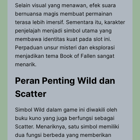
Selain visual yang menawan, efek suara
bernuansa magis membuat permainan
terasa lebih imersif. Sementara itu, karakter
penjelajah menjadi simbol utama yang
membawa identitas kuat pada slot ini.
Perpaduan unsur misteri dan eksplorasi
menjadikan tema Book of Fallen sangat
menarik.
Peran Penting Wild dan
Scatter
Simbol Wild dalam game ini diwakili oleh
buku kuno yang juga berfungsi sebagai
Scatter. Menariknya, satu simbol memiliki
dua fungsi berbeda yang memberikan