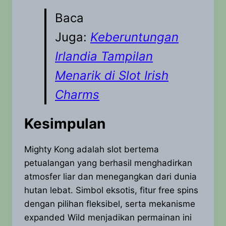
Baca
Juga:
Keberuntungan
Irlandia Tampilan
Menarik di Slot Irish
Charms
Kesimpulan
Mighty Kong adalah slot bertema
petualangan yang berhasil menghadirkan
atmosfer liar dan menegangkan dari dunia
hutan lebat. Simbol eksotis, fitur free spins
dengan pilihan fleksibel, serta mekanisme
expanded Wild menjadikan permainan ini