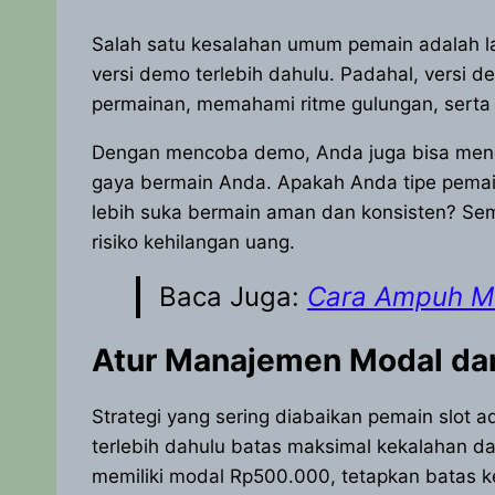
Salah satu kesalahan umum pemain adalah l
versi demo terlebih dahulu. Padahal, versi 
permainan, memahami ritme gulungan, serta 
Dengan mencoba demo, Anda juga bisa meng
gaya bermain Anda. Apakah Anda tipe pemain
lebih suka bermain aman dan konsisten? Semu
risiko kehilangan uang.
Baca Juga:
Cara Ampuh Me
Atur Manajemen Modal da
Strategi yang sering diabaikan pemain slot
terlebih dahulu batas maksimal kekalahan d
memiliki modal Rp500.000, tetapkan batas 