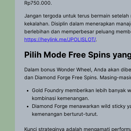
Rp750.000.
Jangan tergoda untuk terus bermain setelah
kekalahan. Disiplin dalam menerapkan mana
berlebihan dan memperbesar peluang memba
https://heylink.me/JPOLISLOT/
.
Pilih Mode Free Spins ya
Dalam bonus Wonder Wheel, Anda akan diberi
dan Diamond Forge Free Spins. Masing-masin
Gold Foundry memberikan lebih banyak w
kombinasi kemenangan.
Diamond Forge menawarkan wild sticky y
kemenangan berturut-turut.
Kunci strateginya adalah mengamati perform