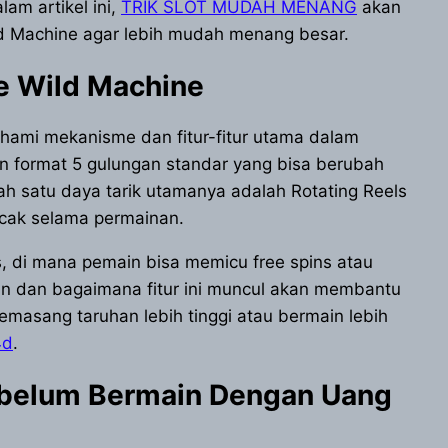
am artikel ini,
TRIK SLOT MUDAH MENANG
akan
ild Machine agar lebih mudah menang besar.
he Wild Machine
hami mekanisme dan fitur-fitur utama dalam
an format 5 gulungan standar yang bisa berubah
h satu daya tarik utamanya adalah Rotating Reels
acak selama permainan.
s, di mana pemain bisa memicu free spins atau
n dan bagaimana fitur ini muncul akan membantu
asang taruhan lebih tinggi atau bermain lebih
4d
.
ebelum Bermain Dengan Uang