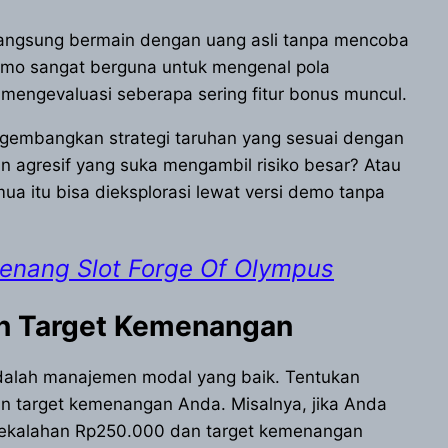
angsung bermain dengan uang asli tanpa mencoba
demo sangat berguna untuk mengenal pola
mengevaluasi seberapa sering fitur bonus muncul.
embangkan strategi taruhan yang sesuai dengan
 agresif yang suka mengambil risiko besar? Atau
a itu bisa dieksplorasi lewat versi demo tanpa
nang Slot Forge Of Olympus
n Target Kemenangan
 adalah manajemen modal yang baik. Tentukan
an target kemenangan Anda. Misalnya, jika Anda
kekalahan Rp250.000 dan target kemenangan