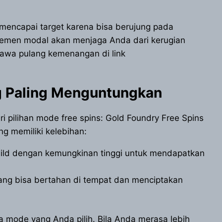
 mencapai target karena bisa berujung pada
jemen modal akan menjaga Anda dari kerugian
wa pulang kemenangan di link
ng Paling Menguntungkan
 pilihan mode free spins: Gold Foundry Free Spins
g memiliki kelebihan:
ild dengan kemungkinan tinggi untuk mendapatkan
ang bisa bertahan di tempat dan menciptakan
a mode yang Anda pilih. Bila Anda merasa lebih