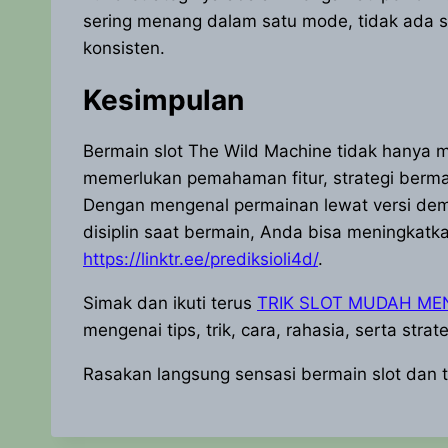
sering menang dalam satu mode, tidak ada s
konsisten.
Kesimpulan
Bermain slot The Wild Machine tidak hanya 
memerlukan pemahaman fitur, strategi berm
Dengan mengenal permainan lewat versi dem
disiplin saat bermain, Anda bisa meningkatk
https://linktr.ee/prediksioli4d/
.
Simak dan ikuti terus
TRIK SLOT MUDAH M
mengenai tips, trik, cara, rahasia, serta str
Rasakan langsung sensasi bermain slot dan 