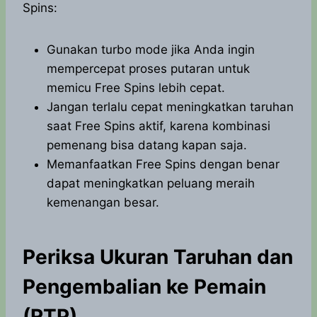
Spins:
Gunakan turbo mode jika Anda ingin
mempercepat proses putaran untuk
memicu Free Spins lebih cepat.
Jangan terlalu cepat meningkatkan taruhan
saat Free Spins aktif, karena kombinasi
pemenang bisa datang kapan saja.
Memanfaatkan Free Spins dengan benar
dapat meningkatkan peluang meraih
kemenangan besar.
Periksa Ukuran Taruhan dan
Pengembalian ke Pemain
(RTP)