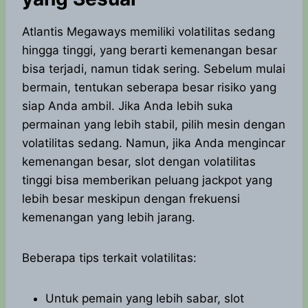
Atlantis Megaways memiliki volatilitas sedang
hingga tinggi, yang berarti kemenangan besar
bisa terjadi, namun tidak sering. Sebelum mulai
bermain, tentukan seberapa besar risiko yang
siap Anda ambil. Jika Anda lebih suka
permainan yang lebih stabil, pilih mesin dengan
volatilitas sedang. Namun, jika Anda mengincar
kemenangan besar, slot dengan volatilitas
tinggi bisa memberikan peluang jackpot yang
lebih besar meskipun dengan frekuensi
kemenangan yang lebih jarang.
Beberapa tips terkait volatilitas:
Untuk pemain yang lebih sabar, slot