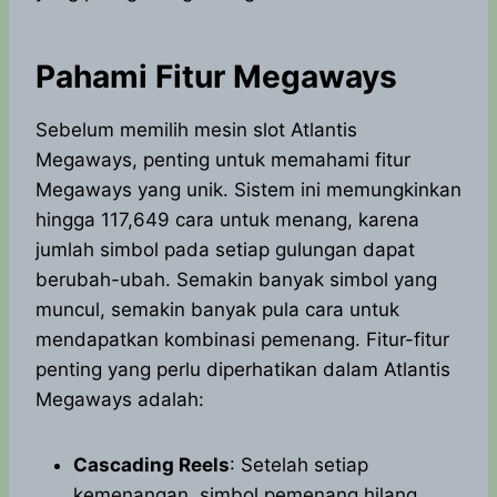
Pahami Fitur Megaways
Sebelum memilih mesin slot Atlantis
Megaways, penting untuk memahami fitur
Megaways yang unik. Sistem ini memungkinkan
hingga 117,649 cara untuk menang, karena
jumlah simbol pada setiap gulungan dapat
berubah-ubah. Semakin banyak simbol yang
muncul, semakin banyak pula cara untuk
mendapatkan kombinasi pemenang. Fitur-fitur
penting yang perlu diperhatikan dalam Atlantis
Megaways adalah:
Cascading Reels
: Setelah setiap
kemenangan, simbol pemenang hilang,