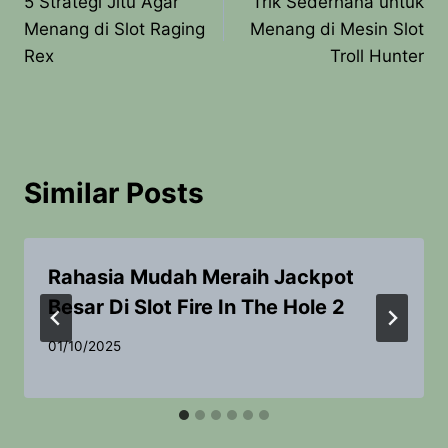
5 Strategi Jitu Agar
Trik Sederhana untuk
navigation
Menang di Slot Raging
Menang di Mesin Slot
Rex
Troll Hunter
Similar Posts
Rahasia Mudah Meraih Jackpot
Besar Di Slot Fire In The Hole 2
01/10/2025