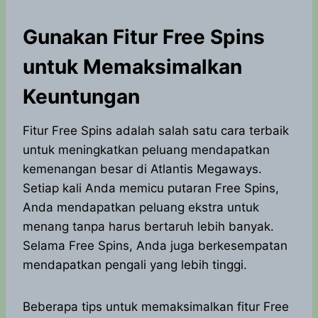
Gunakan Fitur Free Spins
untuk Memaksimalkan
Keuntungan
Fitur Free Spins adalah salah satu cara terbaik
untuk meningkatkan peluang mendapatkan
kemenangan besar di Atlantis Megaways.
Setiap kali Anda memicu putaran Free Spins,
Anda mendapatkan peluang ekstra untuk
menang tanpa harus bertaruh lebih banyak.
Selama Free Spins, Anda juga berkesempatan
mendapatkan pengali yang lebih tinggi.
Beberapa tips untuk memaksimalkan fitur Free