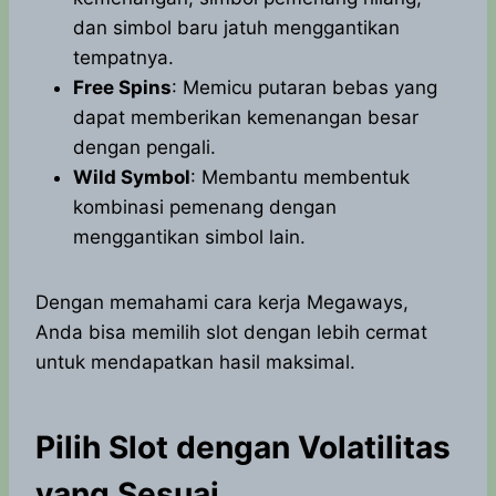
dan simbol baru jatuh menggantikan
tempatnya.
Free Spins
: Memicu putaran bebas yang
dapat memberikan kemenangan besar
dengan pengali.
Wild Symbol
: Membantu membentuk
kombinasi pemenang dengan
menggantikan simbol lain.
Dengan memahami cara kerja Megaways,
Anda bisa memilih slot dengan lebih cermat
untuk mendapatkan hasil maksimal.
Pilih Slot dengan Volatilitas
yang Sesuai