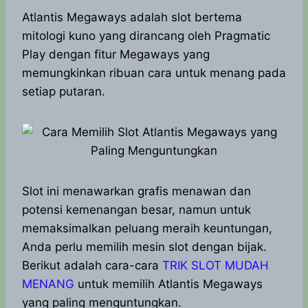
h
a
e
e
k
i
a
c
s
l
y
n
Atlantis Megaways adalah slot bertema
t
e
s
e
p
e
mitologi kuno yang dirancang oleh Pragmatic
s
b
e
g
e
Play dengan fitur Megaways yang
A
o
n
r
memungkinkan ribuan cara untuk menang pada
p
o
g
a
setiap putaran.
p
k
e
m
r
Slot ini menawarkan grafis menawan dan
potensi kemenangan besar, namun untuk
memaksimalkan peluang meraih keuntungan,
Anda perlu memilih mesin slot dengan bijak.
Berikut adalah cara-cara
TRIK SLOT MUDAH
MENANG
untuk memilih Atlantis Megaways
yang paling menguntungkan.