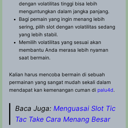
dengan volatilitas tinggi bisa lebih
menguntungkan dalam jangka panjang.
Bagi pemain yang ingin menang lebih
sering, pilih slot dengan volatilitas sedang
yang lebih stabil.
Memilih volatilitas yang sesuai akan
membantu Anda merasa lebih nyaman
saat bermain.
Kalian harus mencoba bermain di sebuah
permainan yang sangat mudah sekali dalam
mendapat kan kemenangan cuman di
palu4d
.
Baca Juga:
Menguasai Slot Tic
Tac Take Cara Menang Besar