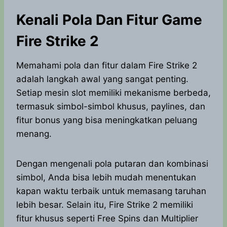
Kenali Pola Dan Fitur Game
Fire Strike 2
Memahami pola dan fitur dalam Fire Strike 2
adalah langkah awal yang sangat penting.
Setiap mesin slot memiliki mekanisme berbeda,
termasuk simbol-simbol khusus, paylines, dan
fitur bonus yang bisa meningkatkan peluang
menang.
Dengan mengenali pola putaran dan kombinasi
simbol, Anda bisa lebih mudah menentukan
kapan waktu terbaik untuk memasang taruhan
lebih besar. Selain itu, Fire Strike 2 memiliki
fitur khusus seperti Free Spins dan Multiplier