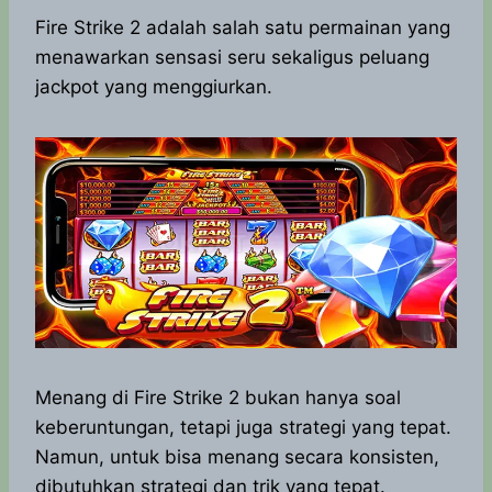
h
a
e
e
k
i
a
c
s
l
y
n
Fire Strike 2 adalah salah satu permainan yang
t
e
s
e
p
e
menawarkan sensasi seru sekaligus peluang
s
b
e
g
e
jackpot yang menggiurkan.
A
o
n
r
p
o
g
a
p
k
e
m
r
Menang di Fire Strike 2 bukan hanya soal
keberuntungan, tetapi juga strategi yang tepat.
Namun, untuk bisa menang secara konsisten,
dibutuhkan strategi dan trik yang tepat.