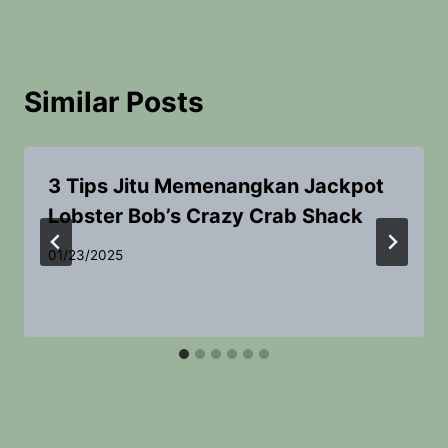
Similar Posts
3 Tips Jitu Memenangkan Jackpot
Lobster Bob’s Crazy Crab Shack
01/23/2025