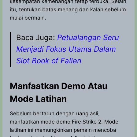
kesempatan kemenangan tetap terbuka. Selain
itu, tentukan batas menang dan kalah sebelum
mulai bermain.
Baca Juga:
Petualangan Seru
Menjadi Fokus Utama Dalam
Slot Book of Fallen
Manfaatkan Demo Atau
Mode Latihan
Sebelum bertaruh dengan uang asli,
manfaatkan mode demo Fire Strike 2. Mode
latihan ini memungkinkan pemain mencoba