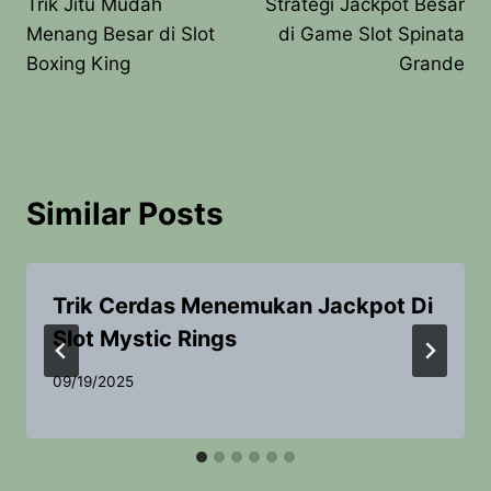
Trik Jitu Mudah
Strategi Jackpot Besar
navigation
Menang Besar di Slot
di Game Slot Spinata
Boxing King
Grande
Similar Posts
Trik Cerdas Menemukan Jackpot Di
Slot Mystic Rings
09/19/2025