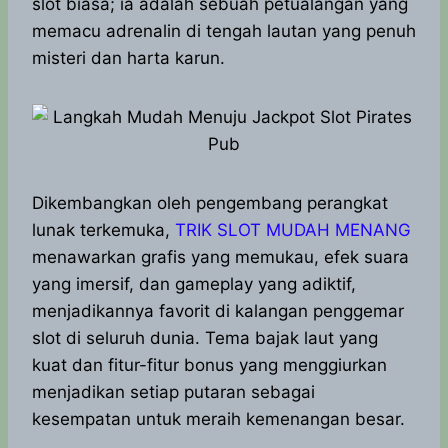
slot biasa; ia adalah sebuah petualangan yang
s
b
e
g
e
memacu adrenalin di tengah lautan yang penuh
A
o
n
r
misteri dan harta karun.
p
o
g
a
p
k
e
m
r
Dikembangkan oleh pengembang perangkat
lunak terkemuka,
TRIK SLOT MUDAH MENANG
menawarkan grafis yang memukau, efek suara
yang imersif, dan gameplay yang adiktif,
menjadikannya favorit di kalangan penggemar
slot di seluruh dunia. Tema bajak laut yang
kuat dan fitur-fitur bonus yang menggiurkan
menjadikan setiap putaran sebagai
kesempatan untuk meraih kemenangan besar.