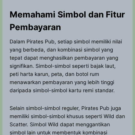
Memahami Simbol dan Fitur
Pembayaran
Dalam Pirates Pub, setiap simbol memiliki nilai
yang berbeda, dan kombinasi simbol yang
tepat dapat menghasilkan pembayaran yang
signifikan. Simbol-simbol seperti bajak laut,
peti harta karun, peta, dan botol rum
menawarkan pembayaran yang lebih tinggi
daripada simbol-simbol kartu remi standar.
Selain simbol-simbol reguler, Pirates Pub juga
memiliki simbol-simbol khusus seperti Wild dan
Scatter. Simbol Wild dapat menggantikan
simbol lain untuk membentuk kombinasi