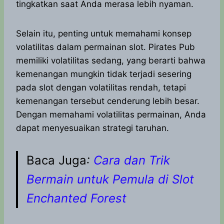
tingkatkan saat Anda merasa lebih nyaman.
Selain itu, penting untuk memahami konsep
volatilitas dalam permainan slot. Pirates Pub
memiliki volatilitas sedang, yang berarti bahwa
kemenangan mungkin tidak terjadi sesering
pada slot dengan volatilitas rendah, tetapi
kemenangan tersebut cenderung lebih besar.
Dengan memahami volatilitas permainan, Anda
dapat menyesuaikan strategi taruhan.
Baca Juga
:
Cara dan Trik
Bermain untuk Pemula di Slot
Enchanted Forest