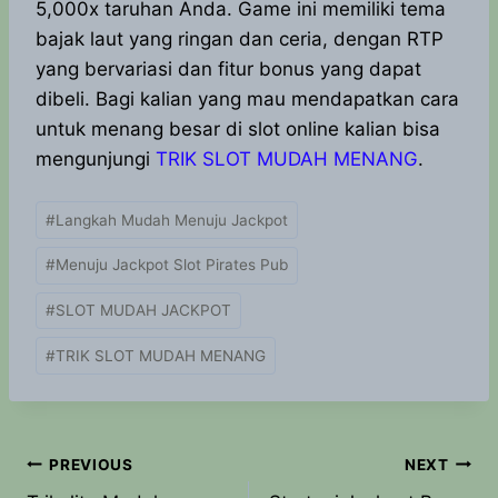
5,000x taruhan Anda. Game ini memiliki tema
bajak laut yang ringan dan ceria, dengan RTP
yang bervariasi dan fitur bonus yang dapat
dibeli. Bagi kalian yang mau mendapatkan cara
untuk menang besar di slot online kalian bisa
mengunjungi
TRIK SLOT MUDAH MENANG
.
Post
#
Langkah Mudah Menuju Jackpot
Tags:
#
Menuju Jackpot Slot Pirates Pub
#
SLOT MUDAH JACKPOT
#
TRIK SLOT MUDAH MENANG
Post
PREVIOUS
NEXT